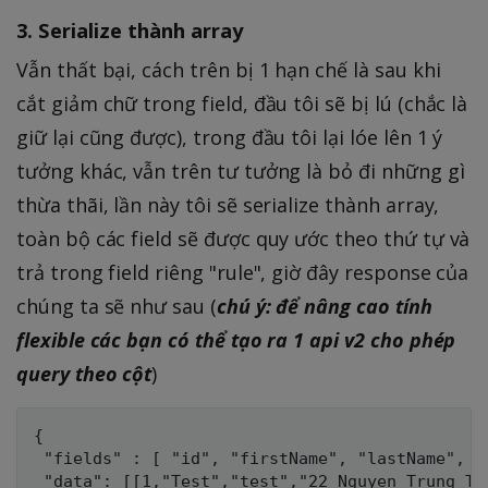
3. Serialize thành array
Vẫn thất bại, cách trên bị 1 hạn chế là sau khi
cắt giảm chữ trong field, đầu tôi sẽ bị lú (chắc là
giữ lại cũng được), trong đầu tôi lại lóe lên 1 ý
tưởng khác, vẫn trên tư tưởng là bỏ đi những gì
thừa thãi, lần này tôi sẽ serialize thành array,
toàn bộ các field sẽ được quy ước theo thứ tự và
trả trong field riêng "rule", giờ đây response của
chúng ta sẽ như sau (
chú ý: để nâng cao tính
flexible các bạn có thể tạo ra 1 api v2 cho phép
query theo cột
)
{

 "fields" : [ "id", "firstName", "lastName", "
 "data": [[1,"Test","test","22 Nguyen Trung Tr