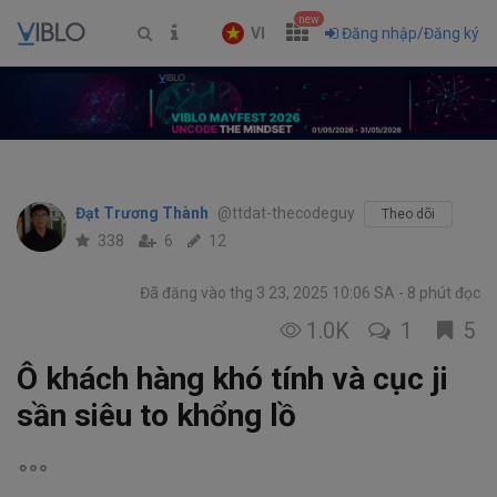
new
VI
Đăng nhập/Đăng ký
Đạt Trương Thành
@ttdat-thecodeguy
Theo dõi
338
6
12
Đã đăng vào thg 3 23, 2025 10:06 SA
8 phút đọc
1.0K
1
5
Ô khách hàng khó tính và cục ji
sần siêu to khổng lồ