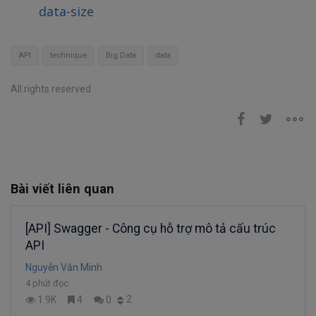
data-size
API
technique
Big Data
data
All rights reserved
Bài viết liên quan
[API] Swagger - Công cụ hỗ trợ mô tả cấu trúc
API
Nguyễn Văn Minh
4 phút đọc
2
1.9K
4
0