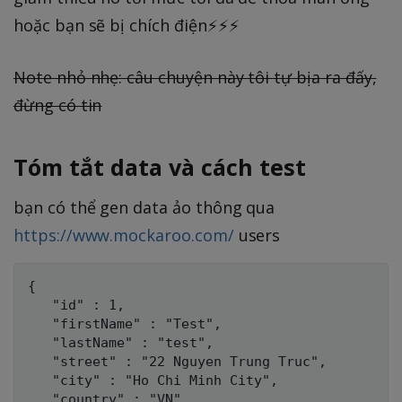
hoặc bạn sẽ bị chích điện⚡️⚡️⚡️
Note nhỏ nhẹ: câu chuyện này tôi tự bịa ra đấy,
đừng có tin
Tóm tắt data và cách test
bạn có thể gen data ảo thông qua
https://www.mockaroo.com/
users
{

   "id" : 1, 

   "firstName" : "Test", 

   "lastName" : "test", 

   "street" : "22 Nguyen Trung Truc", 

   "city" : "Ho Chi Minh City", 

   "country" : "VN", 
