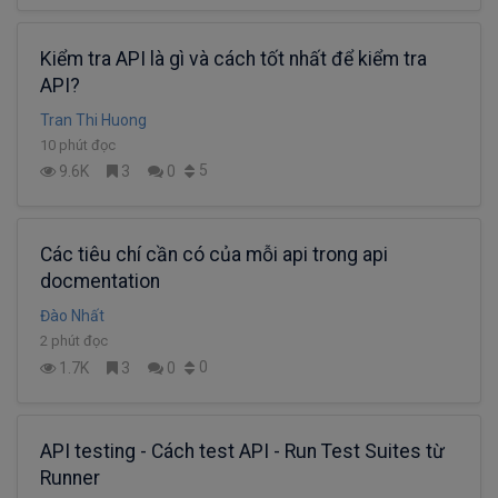
Kiểm tra API là gì và cách tốt nhất để kiểm tra
API?
Tran Thi Huong
10 phút đọc
5
9.6K
3
0
Các tiêu chí cần có của mỗi api trong api
docmentation
Đào Nhất
2 phút đọc
0
1.7K
3
0
API testing - Cách test API - Run Test Suites từ
Runner