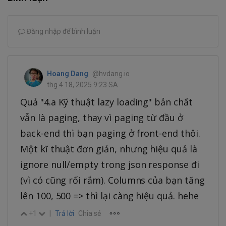
Đăng nhập để bình luận
Hoang Dang
@hvdang.io
thg 4 18, 2025 9:23 SA
Quả "4.a Kỹ thuật lazy loading" bản chất
vẫn là paging, thay vì paging từ đầu ở
back-end thì bạn paging ở front-end thôi.
Một kĩ thuật đơn giản, nhưng hiệu quả là
ignore null/empty trong json response đi
(vì có cũng rối rắm). Columns của bạn tăng
lên 100, 500 => thì lại càng hiệu quả. hehe
+1
|
Trả lời
Chia sẻ