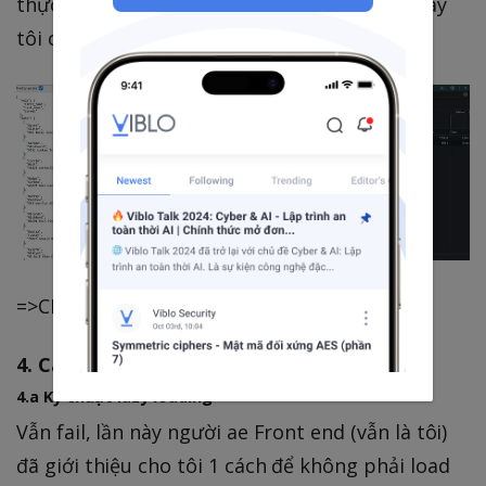
thực sự còn rất ít , trong trường hợp dưới đây
tôi chỉ lấy 3 cột
=>CHỈ CÒN 17.8KB sau khi áp dụng gzip
4. Các kỹ thuật xử lí UI/UX
4.a Kỹ thuật lazy loading
Vẫn fail, lần này người ae Front end (vẫn là tôi)
đã giới thiệu cho tôi 1 cách để không phải load