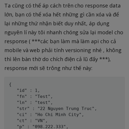
Ta cũng có thể áp cách trên cho response data
lớn, bạn có thể xóa hết những gì cần xóa và để
lại những thứ nhận biết duy nhất, áp dụng
nguyên lí này tôi nhanh chóng sửa lại model cho
response ( ***các bạn làm mà làm api cho cả
mobile và web phải tính versioning nhé , không
thì lên bàn thờ do chích điện cả lũ đấy ***),
response mới sẽ trông như thế này:
{

   "id" : 1, 

   "fn" : "Test", 

   "ln" : "test", 

   "str" : "22 Nguyen Trung Truc", 

   "ci" : "Ho Chi Minh City", 

   "ct" : "VN", 

   "p" : "098.222.333", 
