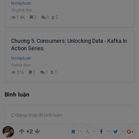
leolapluan
20 phút đọc
2
1.4K
3
0
Chương 5. Consumers: Unlocking Data - Kafka In
Action Series
leolapluan
9 phút đọc
1
316
1
1
Bình luận
Đăng nhập để bình luận
+2
•
•
•
•