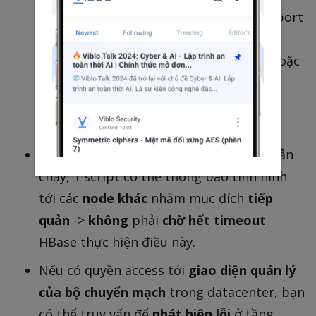
process nào
lắng nghe
tại destination port
->
OS hỗ trợ đóng
hoặc
từ chối TCP
connection
bằng cách gửi packet FIN hoặc
RST. Tuy nhiên nếu node crash khi đang
thực hiện request, không cách nào biết
request của bạn đã được xử lý tới đâu.
Nếu 1
node crash
nhưng OS của node vẫn
chạy, 1 script có thể thông báo tình hình
tới các
node khác
nhằm mục đích
tiếp
quản
->
không
phải
chờ hết timeout
.
HBase thực hiện điều này.
Nếu có quyền access tới
giao diện quản lý
của bộ chuyển mạch
trong datacenter, bạn
có thể truy vấn để
phát hiện lỗi
ở tầng