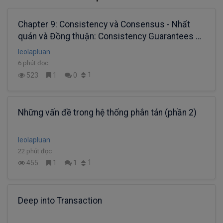
Chapter 9: Consistency và Consensus - Nhất
quán và Đồng thuận: Consistency Guarantees và
Linearizability
leolapluan
6 phút đọc
1
523
1
0
Những vấn đề trong hệ thống phân tán (phần 2)
leolapluan
22 phút đọc
1
455
1
1
Deep into Transaction