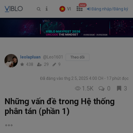
new
VI
Đăng nhập/Đăng ký
leolapluan
@Leo1601
Theo dõi
438
29
9
Đã đăng vào thg 2 5, 2025 4:00 CH
17 phút đọc
1.5K
0
3
Những vấn đề trong Hệ thống
phân tán (phần 1)