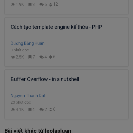
12
1.9K
8
5
Cách tạo template engine kế thừa - PHP
Dương Bằng Huân
3 phút đọc
6
2.5K
7
4
Buffer Overflow - in a nutshell
Nguyen Thanh Dat
20 phút đọc
6
4.1K
4
2
Bài viết khác từ leolapluan