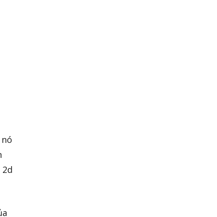
 nó
n
 2d
ủa