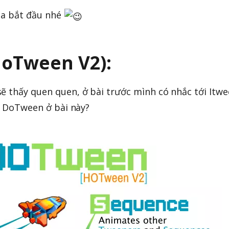
ta bắt đầu nhé
HoTween V2):
ẽ thấy quen quen, ở bài trước mình có nhắc tới Itwe
ệu DoTween ở bài này?