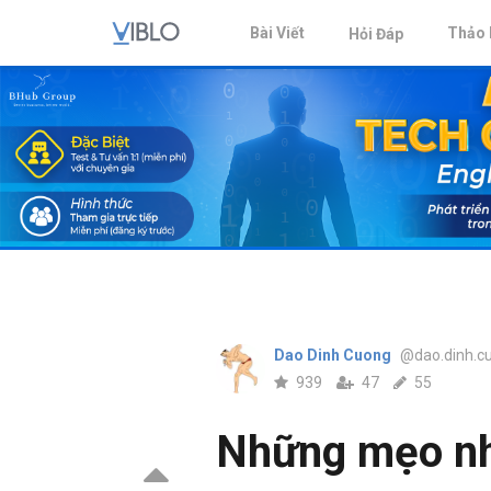
Bài Viết
Thảo 
Hỏi Đáp
Dao Dinh Cuong
@dao.dinh.c
939
47
55
Những mẹo nhỏ