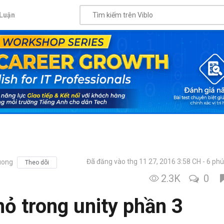
Luận
Đã đăng vào thg 11 27, 2016 3:58 CH
6 phú
uong
Theo dõi
2.3K
0
 trong unity phần 3