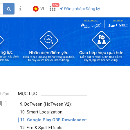
new
VI
Đăng nhập/Đăng ký
MỤC LỤC
t đọc
1
9. DoTween (HoTween V2):
10. Smart Localization:
11. Google Play OBB Downloader:
12. Fire & Spell Effects: