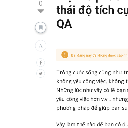
0
thái độ tích c
QA
Bài đăng này đã không được cập nh
Trông cuộc sống cũng như tro
không yêu công việc, không t
Những lúc như vậy có lẽ bạn 
yêu công việc hơn v.v... nhưn
phương pháp để giúp bạn suy
Vậy làm thế nào để bạn có đư