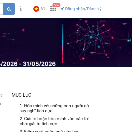
new
VI
Đăng nhập/Đăng ký
MỤC LỤC
ọc
2
1. Hòa mình với những con người có
suy nghĩ tích cực
2. Giải trí hoặc hòa mình vào các trò
chơi giải trí tích cực
3. Kiểm soát ngôn ngữ của bạn.