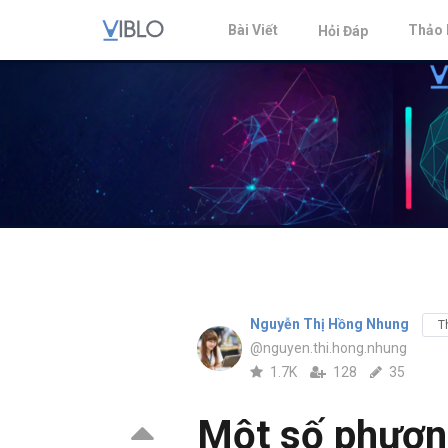
Bài Viết
Thảo 
Hỏi Đáp
Nguyễn Thị Hồng Nhung
T
@nguyen.thi.hong.nhung
1.7K
128
35
Một số phươn