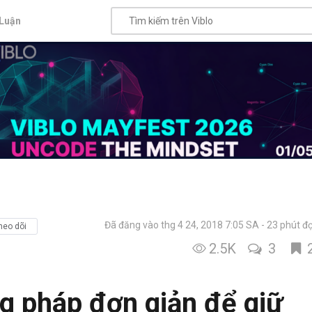
Luận
Đã đăng vào thg 4 24, 2018 7:05 SA
23 phút đ
heo dõi
2.5K
3
g pháp đơn giản để giữ