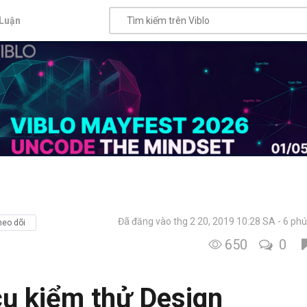
Luận
Đã đăng vào thg 2 20, 2019 10:28 SA
6 phú
heo dõi
650
0
ụ kiểm thử Design