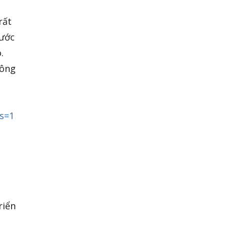
rất
hước
.
hông
s=1
riển