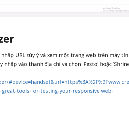
zer
 nhập URL tùy ý và xem một trang web trên máy tín
ãy nhấp vào thanh địa chỉ và chọn 'Pesto' hoặc ‘Shrine
esizer/#device=handset&url=https%3A%2F%2Fwww.cre
reat-tools-for-testing-your-responsive-web-