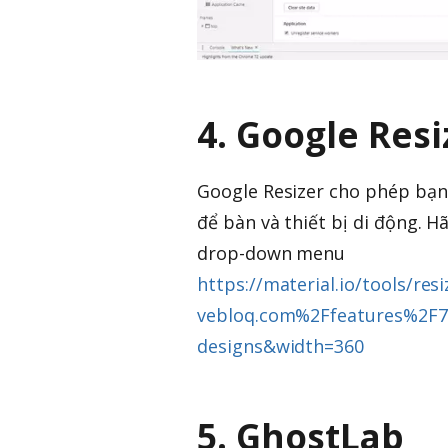
4. Google Resi
Google Resizer cho phép bạn
để bàn và thiết bị di động. H
drop-down menu
https://material.io/tools/r
vebloq.com%2Ffeatures%2F7-g
designs&width=360
5. GhostLab