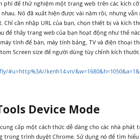
n phí để thử nghiệm một trang web trên các kích cỡ
c nhau. Nó đã xuất hiện được vài năm rồi, nhưng vẫn 
t. Chỉ cần nhập URL của bạn, chọn thiết bị và kích t
u để thấy trang web của bạn hoạt động như thế nào
 máy tính để bàn, máy tính bảng, TV và điện thoại t
stom Screen size để người dùng tùy chỉnh kích thước
enfly/#u=http%3A//kenh14.vn/&w=1680&h=1050&a=1&
Tools Device Mode
 cung cấp một cách thức dễ dàng cho các nhà phát t
g trong trình duyệt Chrome. Sử dụng nó để tìm hiểu