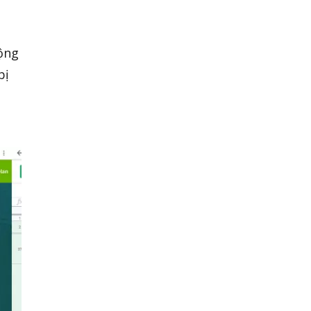
động
bị