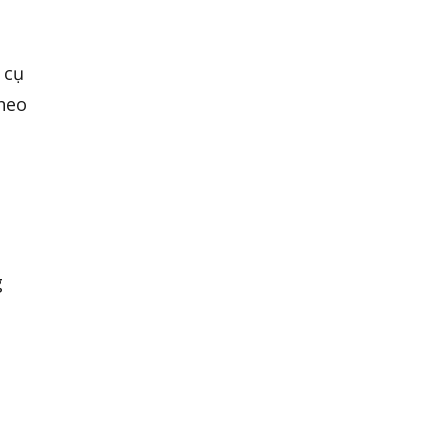
 cụ
theo
g