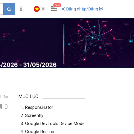
new
VI
Đăng nhập/Đăng ký
MỤC LỤC
t đọc
0
1. Responsinator
2. Screenfly
3. Google DevTools Device Mode
4. Google Resizer