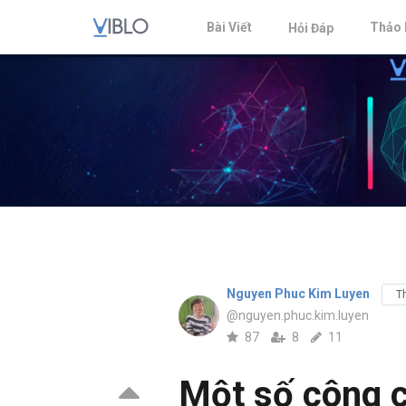
Bài Viết
Thảo 
Hỏi Đáp
Nguyen Phuc Kim Luyen
T
@nguyen.phuc.kim.luyen
87
8
11
Một số công c