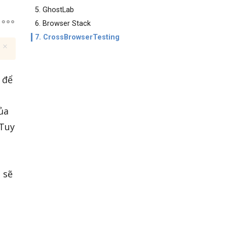
5. GhostLab
6. Browser Stack
7. CrossBrowserTesting
 để
ủa
 Tuy
 sẽ