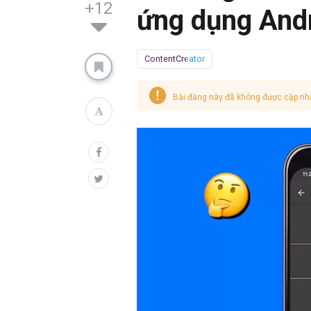
+12
ứng dụng And
ContentCreator
Bài đăng này đã không được cập nh