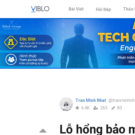
Bài Viết
Thảo 
Hỏi Đáp
Tran Minh Nhat
@tranminhnh
6.4K
265
83
Lỗ hổng bảo 