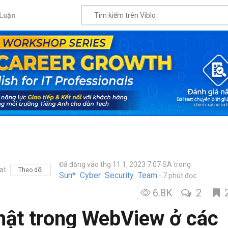
Luận
Đã đăng vào thg 11 1, 2023 7:07 SA
trong
at
Theo dõi
Sun* Cyber Security Team
7 phút đọc
6.8K
2
mật trong WebView ở các