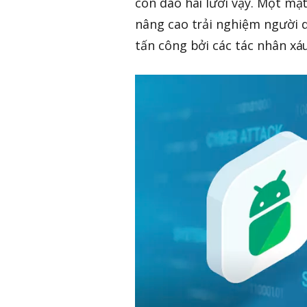
con dao hai lưỡi vậy. Một m
nâng cao trải nghiệm người d
tấn công bởi các tác nhân xáu