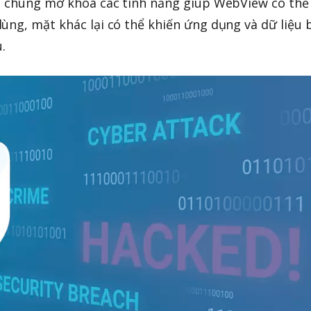
ặt chúng mở khoá các tính năng giúp WebView có thể
ùng, mặt khác lại có thể khiến ứng dụng và dữ liệu b
.