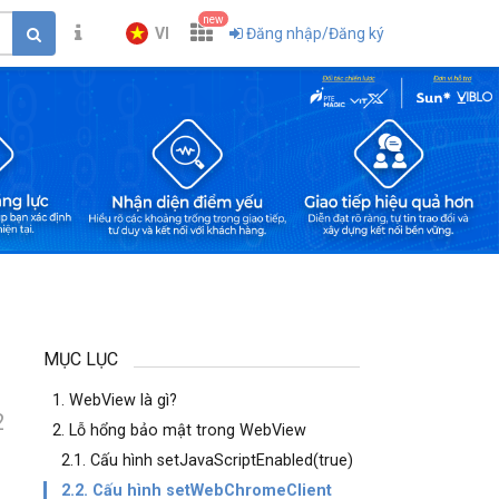
new
VI
Đăng nhập/Đăng ký
MỤC LỤC
1. WebView là gì?
2
2. Lỗ hổng bảo mật trong WebView
2.1. Cấu hình setJavaScriptEnabled(true)
2.2. Cấu hình setWebChromeClient