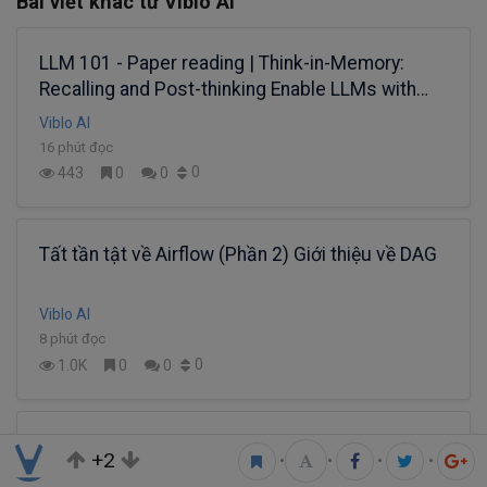
Bài viết khác từ Viblo AI
LLM 101 - Paper reading | Think-in-Memory:
Recalling and Post-thinking Enable LLMs with
Long-Term Memory
Viblo AI
16 phút đọc
0
443
0
0
Tất tần tật về Airflow (Phần 2) Giới thiệu về DAG
Viblo AI
8 phút đọc
0
1.0K
0
0
LLM 101 | FlashAttention: Fast and Memory-
+2
•
•
•
•
Efficient Exact Attention with IO-Awareness