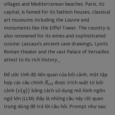
villages and Mediterranean beaches. Paris, its
capital, is famed for its fashion houses, classical
art museums including the Louvre and
monuments like the Eiffel Tower. The country is
also renowned for its wines and sophisticated
cuisine. Lascaux’s ancient cave drawings, Lyon’s
Roman theater and the vast Palace of Versailles
attest to its rich history._
Để ước tính độ liên quan của bối cảnh, một tập
S
hợp các câu chính
được trích xuất từ bối
S
e
x
t
_
(
(
(
))
cảnh
bằng cách sử dụng mô hình ngôn
c
q
{
c
ngữ lớn (LLM). Đây là những câu này rất quan
e
(
trọng dùng để trả lời câu hỏi. Prompt như sau:
x
q