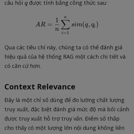
R
q
câu hỏi
được tính bằng công thức sau:
q
q
_i
n
AR = \frac{1}{n} \sum
1
)
∑
=
(
,
)
A
R
s
im
q
q
i
n
=
1
i
Qua các tiêu chí này, chúng ta có thể đánh giá
hiệu quả của hệ thống RAG một cách chi tiết và
có căn cứ hơn.
Context Relevance
Đây là một chỉ số dùng để đo lường chất lượng
truy xuất, đặc biệt đánh giá mức độ mà bối cảnh
được truy xuất hỗ trợ truy vấn. Điểm số thấp
cho thấy có một lượng lớn nội dung không liên