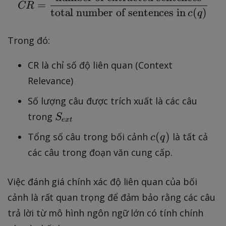
CR = \frac{\text{numbe
=
CR
total number of sentences in
(
)
c
q
Trong đó:
CR là chỉ số độ liên quan (Context
Relevance)
Số lượng câu được trích xuất là các câu
S
trong
S
e
x
t
_
c
(
)
Tổng số câu trong bối cảnh
là tất cả
c
q
{
(
các câu trong đoạn văn cung cấp.
e
q
x
)
t
Việc đánh giá chính xác độ liên quan của bối
}
cảnh là rất quan trọng để đảm bảo rằng các câu
trả lời từ mô hình ngôn ngữ lớn có tính chính