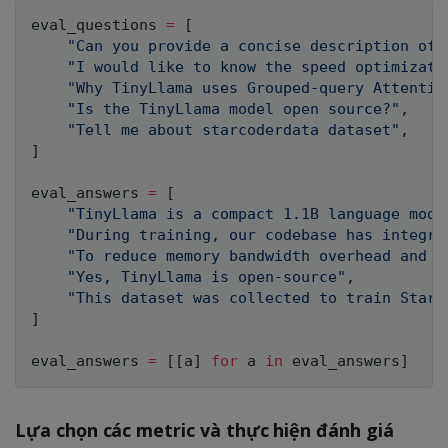
eval_questions 
=
[
"Can you provide a concise description of 
"I would like to know the speed optimizati
"Why TinyLlama uses Grouped-query Attentio
"Is the TinyLlama model open source?"
,
"Tell me about starcoderdata dataset"
,
]
eval_answers 
=
[
"TinyLlama is a compact 1.1B language mode
"During training, our codebase has integra
"To reduce memory bandwidth overhead and s
"Yes, TinyLlama is open-source"
,
"This dataset was collected to train StarC
]
eval_answers 
=
[
[
a
]
for
 a 
in
 eval_answers
]
Lựa chọn các metric và thực hiện đánh giá