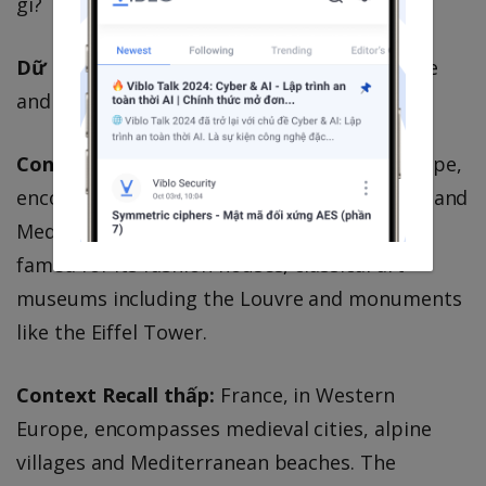
gì?
Dữ liệu thực tế:
France is in Western Europe
and its capital is Paris.
Context Recall cao:
France, in Western Europe,
encompasses medieval cities, alpine villages and
Mediterranean beaches. Paris, its capital, is
famed for its fashion houses, classical art
museums including the Louvre and monuments
like the Eiffel Tower.
Context Recall thấp:
France, in Western
Europe, encompasses medieval cities, alpine
villages and Mediterranean beaches. The