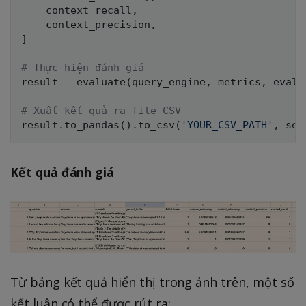
    context_recall
,
    context_precision
,
]
# Thực hiện đánh giá
result 
=
 evaluate
(
query_engine
,
 metrics
,
 eval_
# Xuất kết quả ra file CSV
result
.
to_pandas
(
)
.
to_csv
(
'YOUR_CSV_PATH'
,
 sep
Kết quả đánh giá
Từ bảng kết quả hiển thị trong ảnh trên, một số
kết luận có thể được rút ra: