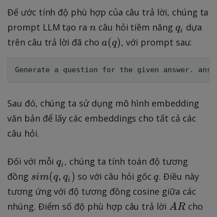
Để ước tính độ phù hợp của câu trả lời, chúng ta
n
q
prompt LLM tạo ra
câu hỏi tiềm năng
dựa
n
q
i
_
a
(
)
trên câu trả lời đã cho
, với prompt sau:
a
q
i
(
q
)
Sau đó, chúng ta sử dụng mô hình embedding
văn bản để lấy các embeddings cho tất cả các
câu hỏi.
q
Đối với mỗi
, chúng ta tính toán độ tương
q
i
_
si
q
(
,
)
đồng
so với câu hỏi gốc
. Điều này
s
im
q
q
q
i
i
m
tương ứng với độ tương đồng cosine giữa các
(
A
nhúng. Điểm số độ phù hợp câu trả lời
cho
A
R
q,