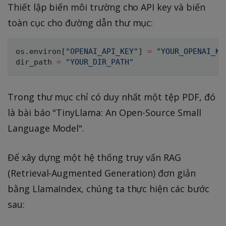
Thiết lập biến môi trường cho API key và biến
toàn cục cho đường dẫn thư mục:
os
.
environ
[
"OPENAI_API_KEY"
]
=
"YOUR_OPENAI_KE
dir_path 
=
"YOUR_DIR_PATH"
Trong thư mục chỉ có duy nhất một tệp PDF, đó
là bài báo "TinyLlama: An Open-Source Small
Language Model".
Để xây dựng một hệ thống truy vấn RAG
(Retrieval-Augmented Generation) đơn giản
bằng LlamaIndex, chúng ta thực hiện các bước
sau: