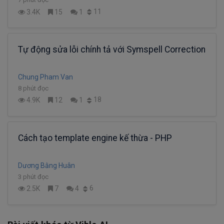
11
3.4K
15
1
Tự động sửa lỗi chính tả với Symspell Correction
Chung Pham Van
8 phút đọc
18
4.9K
12
1
Cách tạo template engine kế thừa - PHP
Dương Bằng Huân
3 phút đọc
6
2.5K
7
4