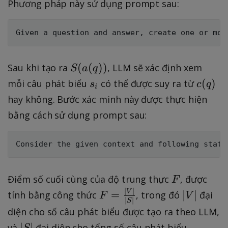
(
Phương pháp này sử dụng prompt sau:
a
(
q
)
)
S
(
(
))
Sau khi tạo ra
, LLM sẽ xác định xem
S
a
q
(
s
c
(
)
mỗi câu phát biểu
có thể được suy ra từ
s
c
q
i
a
_
(
hay không. Bước xác minh này được thực hiện
(
i
q
bằng cách sử dụng prompt sau:
q
)
)
)
F
Điểm số cuối cùng của độ trung thực
, được
F
∣
∣
F
|
V
=
∣
∣
tính bằng công thức
, trong đó
đại
F
V
∣
∣
S
=
V
diện cho số câu phát biểu được tạo ra theo LLM,
\
|
|
∣
∣
và
đại diện cho tổng số câu phát biểu.