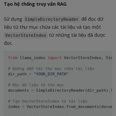
Tạo hệ thống truy vấn RAG
Sử dụng
để đọc dữ
SimpleDirectoryReader
liệu từ thư mục chứa các tài liệu và tạo một
từ những tài liệu đã được
VectorStoreIndex
đọc.
from
 llama_index 
import
 VectorStoreIndex
,
 Simp
# Đường dẫn tới thư mục chứa tài liệu
dir_path 
=
"YOUR_DIR_PATH"
# Đọc dữ liệu từ thư mục
documents 
=
 SimpleDirectoryReader
(
dir_path
)
.
lo
# Tạo VectorStoreIndex từ tài liệu
index 
=
 VectorStoreIndex
.
from_documents
(
docume