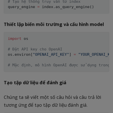
# Tạo hệ thống truy vấn từ index
query_engine 
=
 index
.
as_query_engine
(
)
Thiết lập biến môi trường và cấu hình model
import
 os

# Đặt API key cho OpenAI
os
.
environ
[
"OPENAI_API_KEY"
]
=
"YOUR_OPENAI_KE
# Mặc định, mô hình OpenAI được sử dụng trong 
Tạo tập dữ liệu để đánh giá
Chúng ta sẽ viết một số câu hỏi và câu trả lời
tương ứng để tạo tập dữ liệu đánh giá.