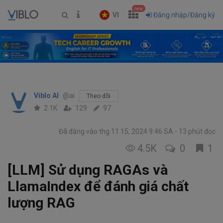
new
VI
Đăng nhập/Đăng ký
Viblo AI
@ai
Theo dõi
2.1K
129
97
Đã đăng vào thg 11 15, 2024 9:46 SA
13 phút đọc
4.5K
0
1
[LLM] Sử dụng RAGAs và
LlamaIndex để đánh giá chất
lượng RAG