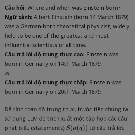
Câu hỏi:
Where and when was Einstein born?
Ngữ cảnh:
Albert Einstein (born 14 March 1879)
was a German-born theoretical physicist, widely
held to be one of the greatest and most
influential scientists of all time.
Câu trả lời độ trung thực cao:
Einstein was
born in Germany on 14th March 1879.
vs
Câu trả lời độ trung thực thấp:
Einstein was
born in Germany on 20th March 1879.
Để tính toán độ trung thực, trước tiên chúng ta
sử dụng LLM để trích xuất một tập hợp các câu
S
(
(
))
phát biểu (statements)
từ câu trả lời.
S
a
q