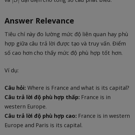
S
fr
S
a
|
c
Answer Relevance
{|
Tiêu chí này đo lường mức độ liên quan hay phù
V
|}
hợp giữa câu trả lời được tạo và truy vấn. Điểm
{|
số cao hơn cho thấy mức độ phù hợp tốt hơn.
S
|}
Ví dụ:
Câu hỏi:
Where is France and what is its capital?
Câu trả lời độ phù hợp thấp:
France is in
western Europe.
Câu trả lời độ phù hợp cao:
France is in western
Europe and Paris is its capital.