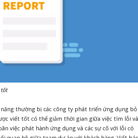
 tốt
kỹ năng thường bị các công ty phát triển ứng dụng bỏ
ợc viết tốt có thể giảm thời gian giữa việc tìm lỗi v
hoãn việc phát hành ứng dụng và các sự cố với lỗi có
i quan hệ giữa team dự án với khách hàng. Viết bá