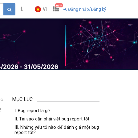
new
VI
Đăng nhập/Đăng ký
MỤC LỤC
ọc
2
I. Bug report là gì?
II. Tại sao cần phải viết bug report tốt
III. Những yếu tố nào để đánh giá một bug
report tốt?