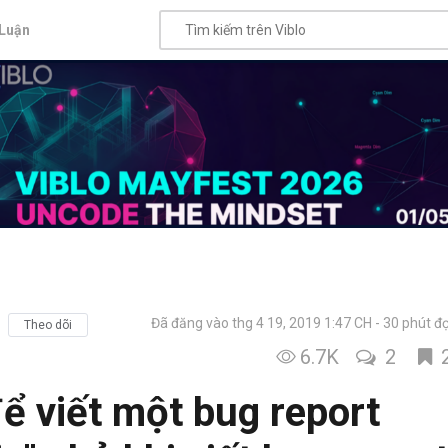
Luận
Đã đăng vào thg 4 19, 2019 1:47 CH
30 phút đ
Theo dõi
6.7K
2
ể viết một bug report