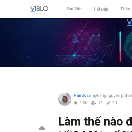
Bài Viết
Thảo 
Hỏi Đáp
HanSora
@hangnguyen.ptit96
1.5K
71
33
Làm thế nào đ