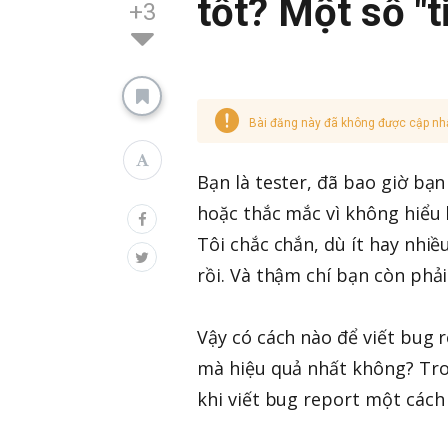
tốt? Một số "t
+3
Bài đăng này đã không được cập nh
Bạn là tester, đã bao giờ bạn
hoặc thắc mắc vì không hiểu 
Tôi chắc chắn, dù ít hay nhi
rồi. Và thậm chí bạn còn phải
Vậy có cách nào để viết bug 
mà hiệu quả nhất không? Tron
khi viết bug report một cách