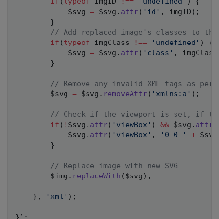
if
(
typeof
 imgID 
!==
'undefined'
)
{
            $svg 
=
 $svg
.
attr
(
'id'
,
 imgID
)
;
}
// Add replaced image's classes to the
if
(
typeof
 imgClass 
!==
'undefined'
)
{
            $svg 
=
 $svg
.
attr
(
'class'
,
 imgClass
}
// Remove any invalid XML tags as per 
        $svg 
=
 $svg
.
removeAttr
(
'xmlns:a'
)
;
// Check if the viewport is set, if th
if
(
!
$svg
.
attr
(
'viewBox'
)
&&
 $svg
.
attr
(
            $svg
.
attr
(
'viewBox'
,
'0 0 '
+
 $svg
}
// Replace image with new SVG
        $img
.
replaceWith
(
$svg
)
;
}
,
'xml'
)
;
}
)
;