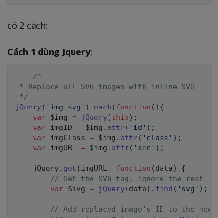
có 2 cách:
Cách 1 dùng Jquery:
/*

 * Replace all SVG images with inline SVG

 */
jQuery
(
'img.svg'
)
.
each
(
function
(
)
{
var
 $img 
=
jQuery
(
this
)
;
var
 imgID 
=
 $img
.
attr
(
'id'
)
;
var
 imgClass 
=
 $img
.
attr
(
'class'
)
;
var
 imgURL 
=
 $img
.
attr
(
'src'
)
;
    jQuery
.
get
(
imgURL
,
function
(
data
)
{
// Get the SVG tag, ignore the rest
var
 $svg 
=
jQuery
(
data
)
.
find
(
'svg'
)
;
// Add replaced image's ID to the new 