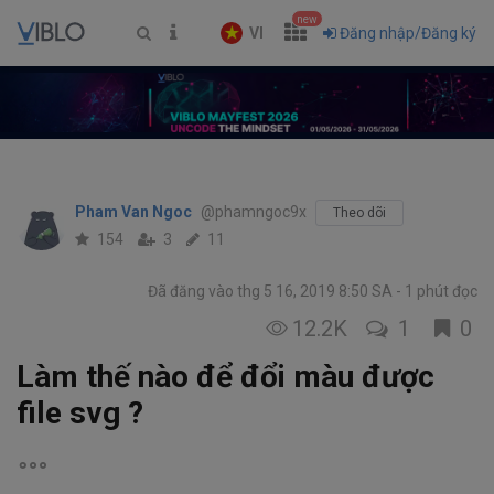
new
VI
Đăng nhập/Đăng ký
Pham Van Ngoc
@phamngoc9x
Theo dõi
154
3
11
Đã đăng vào thg 5 16, 2019 8:50 SA
1 phút đọc
12.2K
1
0
Làm thế nào để đổi màu được
file svg ?