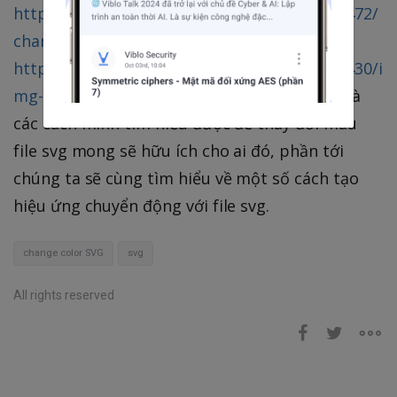
https://stackoverflow.com/questions/22252472/
change-svg-color
https://stackoverflow.com/questions/24933430/i
mg-src-svg-changing-the-fill-color
Trên đây là
các cách mình tìm hiểu được để thay đổi màu
file svg mong sẽ hữu ích cho ai đó, phần tới
chúng ta sẽ cùng tìm hiểu về một số cách tạo
hiệu ứng chuyển động với file svg.
change color SVG
svg
All rights reserved