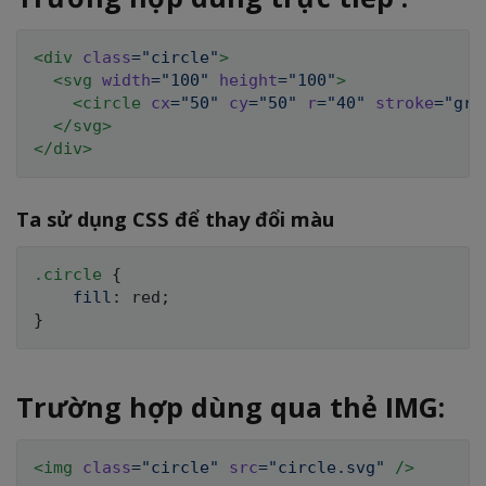
<
div
class
=
"
circle
"
>
<
svg
width
=
"
100
"
height
=
"
100
"
>
<
circle
cx
=
"
50
"
cy
=
"
50
"
r
=
"
40
"
stroke
=
"
gre
</
svg
>
</
div
>
Ta sử dụng CSS để thay đổi màu
.circle
{
fill
:
 red
;
}
Trường hợp dùng qua thẻ IMG:
<
img
class
=
"
circle
"
src
=
"
circle.svg
"
/>