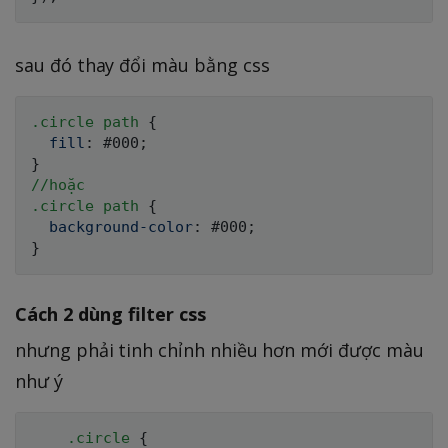
sau đó thay đổi màu bằng css
.circle path
{
fill
:
 #000
;
}
//hoặc

.circle path
{
background-color
:
 #000
;
}
Cách 2 dùng filter css
nhưng phải tinh chỉnh nhiều hơn mới được màu
như ý
.circle
{