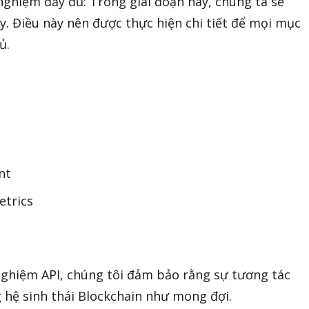
nghiệm đầy đủ: Trong giai đoạn này, chúng ta sẽ
gy. Điều này nên được thực hiện chi tiết để mọi mục
ủ.
nt
etrics
nghiệm API, chúng tôi đảm bảo rằng sự tương tác
 hệ sinh thái Blockchain như mong đợi.