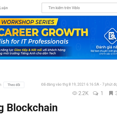
Luận
Đã đăng vào thg 8 19, 2021 6:16 SA
7 phút đ
h
Theo dõi
2.2K
1
g Blockchain