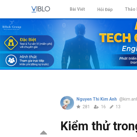
Bài Viết
Thảo 
Hỏi Đáp
Nguyen Thi Kim Anh
@kim.an
281
16
13
Kiểm thử tron