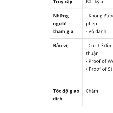
Truy cập
Bất kỳ ai
Những
- Không đượ
người
phép
tham gia
- Vô danh
Bảo vệ
- Cơ chế đồn
thuận
- Proof of W
/ Proof of S
Tốc độ giao
Chậm
dịch