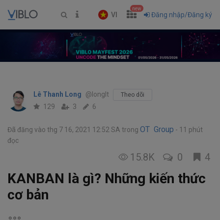
new
VI
Đăng nhập/Đăng ký
Lê Thanh Long
@longlt
Theo dõi
129
3
6
OT Group
Đã đăng vào thg 7 16, 2021 12:52 SA
trong
11 phút
đọc
15.8K
0
4
KANBAN là gì? Những kiến thức
cơ bản