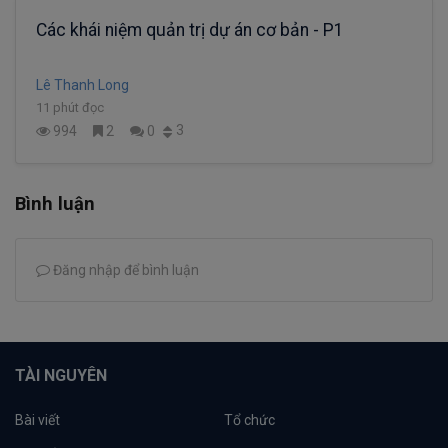
Các khái niệm quản trị dự án cơ bản - P1
Lê Thanh Long
11 phút đọc
3
994
2
0
Bình luận
Đăng nhập để bình luận
TÀI NGUYÊN
Bài viết
Tổ chức