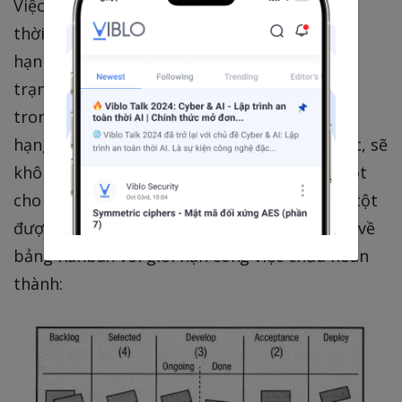
Việc giới hạn lượng công việc tiến hành đồng
thời về cơ bản, khái niệm này có nghĩa là giới
hạn số lượng hạng mục cho phép trong một
trạng thái (state) của quá trình được nêu ra
trong các cột của bảng Kanban. Khi số lượng
hạng mục đã đạt giới hạn được nêu ở đầu cột, sẽ
không có hạng mục mới nào được cho vào cột
cho đến khi một hạng mục đang nằm trong cột
được chuyển sang cột khác. Đây là một ví dụ về
bảng Kanban với giới hạn công việc chưa hoàn
thành: