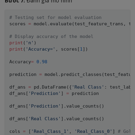
Bước 7:
Đánh giá mô hình
# Testing set for model evaluation
scores 
=
 model
.
evaluate
(
test_feature_trans
,
 te
# Display accuracy of the model
print
(
'n'
)
print
(
'Accuracy='
,
 scores
[
1
]
)
Accuracy
=
0.98
prediction 
=
 model
.
predict_classes
(
test_featur
df_ans 
=
 pd
.
DataFrame
(
{
'Real Class'
:
 test_labe
df_ans
[
'Prediction'
]
=
 prediction

df_ans
[
'Prediction'
]
.
value_counts
(
)
df_ans
[
'Real Class'
]
.
value_counts
(
)
cols 
=
[
'Real_Class_1'
,
'Real_Class_0'
]
# Gold