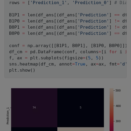
rows 
=
[
'Prediction_1'
,
'Prediction_0'
]
# Diag
B1P1 
=
len
(
df_ans
[
(
df_ans
[
'Prediction'
]
==
 df_
B1P0 
=
len
(
df_ans
[
(
df_ans
[
'Prediction'
]
!=
 df_
B0P1 
=
len
(
df_ans
[
(
df_ans
[
'Prediction'
]
!=
 df_
B0P0 
=
len
(
df_ans
[
(
df_ans
[
'Prediction'
]
==
 df_
conf 
=
 np
.
array
(
[
[
B1P1
,
 B0P1
]
,
[
B1P0
,
 B0P0
]
]
)
df_cm 
=
 pd
.
DataFrame
(
conf
,
 columns
=
[
i 
for
 i 
in
f
,
 ax 
=
 plt
.
subplots
(
figsize
=
(
5
,
5
)
)
sns
.
heatmap
(
df_cm
,
 annot
=
True
,
 ax
=
ax
,
 fmt
=
'd'
)
plt
.
show
(
)