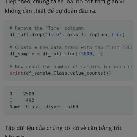
Tiếp theo, chúng ta sẽ loại bỏ cột thời gian vì
không cần thiết để dự đoán đầu ra.
# Remove the "Time" coloumn
df_full
.
drop
(
'Time'
,
 axis
=
1
,
 inplace
=
True
)
# Create a new data frame with the first "3000
df_sample 
=
 df_full
.
iloc
[
:
3000
,
:
]
# Now count the number of samples for each cla
print
(
df_sample
.
Class
.
value_counts
(
)
)
0    2508

1     492

Tập dữ liệu của chúng tôi có vẻ cân bằng tốt