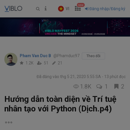
new
VI
Đăng nhập/Đăng ký
Pham Van Duc B
@Phamduc97
Theo dõi
1.2K
51
21
Đã đăng vào thg 5 21, 2020 5:55 SA
13 phút đọc
1.8K
1
2
Hướng dẫn toàn diện về Trí tuệ
nhân tạo với Python (Dịch.p4)