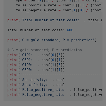
    spe 
=
 conf
[
1
]
[
1
]
/
(
conf
[
1
]
[
0
]
+
 conf
[
1
]
[
1
    false_positive_rate 
=
 conf
[
0
]
[
1
]
/
(
conf
[
0
    false_negative_rate 
=
 conf
[
1
]
[
0
]
/
(
conf
[
0
print
(
'Total number of test cases: '
,
 total_nu
Total number of test cases
:
600
print
(
'G = gold standard, P = prediction'
)
# G = gold standard; P = prediction
print
(
'G1P1: '
,
 conf
[
0
]
[
0
]
)
print
(
'G0P1: '
,
 conf
[
0
]
[
1
]
)
print
(
'G1P0: '
,
 conf
[
1
]
[
0
]
)
print
(
'G0P0: '
,
 conf
[
1
]
[
1
]
)
print
(
'---------------------------------------
print
(
'Sensitivity: '
,
 sen
)
print
(
'Specificity: '
,
 spe
)
print
(
'False_positive_rate: '
,
 false_positive_
print
(
'False_negative_rate: '
,
 false_negative_