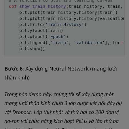
# A function to plot the learning curves
def
show_train_history
(
train_history
,
 train
,
 v
    plt
.
plot
(
train_history
.
history
[
train
]
)
    plt
.
plot
(
train_history
.
history
[
validation
]
    plt
.
title
(
'Train History'
)
    plt
.
ylabel
(
train
)
    plt
.
xlabel
(
'Epoch'
)
    plt
.
legend
(
[
'train'
,
'validation'
]
,
 loc
=
'b
    plt
.
show
(
)
Bước 6:
Xây dựng Neural Network (mạng lưới
thần kinh)
Trong bản demo này, chúng tôi sẽ xây dựng một
mạng lưới thần kinh chứa 3 lớp được kết nối đầy đủ
với Dropout. Lớp thứ nhất và thứ hai có 200 đơn vị
nơ-ron với chức năng kích hoạt ReLU và lớp thứ ba