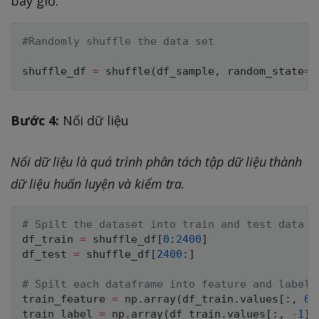
bây giờ.
#Randomly shuffle the data set
shuffle_df 
=
 shuffle
(
df_sample
,
 random_state
=
4
Bước 4:
Nối dữ liệu
Nối dữ liệu là quá trình phân tách tập dữ liệu thành
dữ liệu huấn luyện và kiểm tra.
# Spilt the dataset into train and test data f
df_train 
=
 shuffle_df
[
0
:
2400
]
df_test 
=
 shuffle_df
[
2400
:
]
# Spilt each dataframe into feature and label
train_feature 
=
 np
.
array
(
df_train
.
values
[
:
,
0
:
train_label 
=
 np
.
array
(
df_train
.
values
[
:
,
-
1
]
)