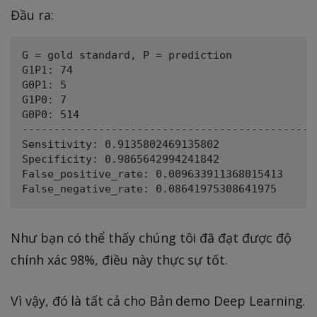
Đầu ra:
G = gold standard, P = prediction

G1P1: 74

G0P1: 5

G1P0: 7

G0P0: 514

-----------------------------------------------
Sensitivity: 0.9135802469135802

Specificity: 0.9865642994241842

False_positive_rate: 0.009633911368015413

Như bạn có thể thấy chúng tôi đã đạt được độ
chính xác 98%, điều này thực sự tốt.
Vì vậy, đó là tất cả cho Bản demo Deep Learning.