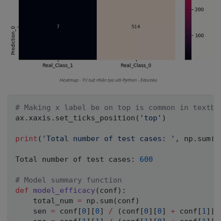
# Making x label be on top is common in textbo
ax
.
xaxis
.
set_ticks_position
(
'top'
)
print
(
'Total number of test cases: '
,
 np
.
sum
(
c
Total number of test cases
:
600
# Model summary function
def
model_efficacy
(
conf
)
:
    total_num 
=
 np
.
sum
(
conf
)
    sen 
=
 conf
[
0
]
[
0
]
/
(
conf
[
0
]
[
0
]
+
 conf
[
1
]
[
0