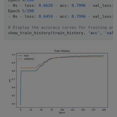
Epoch 
4
/
200
-
 0s 
-
 loss
:
0.6628
-
 acc
:
0.7996
-
 val_loss
:
Epoch 
5
/
200
-
 0s 
-
 loss
:
0.6459
-
 acc
:
0.7996
-
 val_loss
:
# Display the accuracy curves for training and
show_train_history
(
train_history
,
'acc'
,
'val_