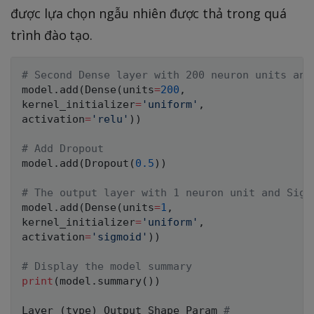
được lựa chọn ngẫu nhiên được thả trong quá
trình đào tạo.
# Second Dense layer with 200 neuron units and
model
.
add
(
Dense
(
units
=
200
,
kernel_initializer
=
'uniform'
,
activation
=
'relu'
)
)
# Add Dropout
model
.
add
(
Dropout
(
0.5
)
)
# The output layer with 1 neuron unit and Sigm
model
.
add
(
Dense
(
units
=
1
,
kernel_initializer
=
'uniform'
,
activation
=
'sigmoid'
)
)
# Display the model summary
print
(
model
.
summary
(
)
)
Layer 
(
type
)
 Output Shape Param 
#