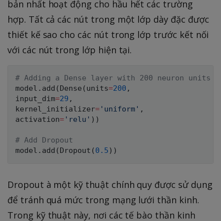
bản nhất hoạt động cho hầu hết các trường
hợp. Tất cả các nút trong một lớp dày đặc được
thiết kế sao cho các nút trong lớp trước kết nối
với các nút trong lớp hiện tại.
# Adding a Dense layer with 200 neuron units a
model
.
add
(
Dense
(
units
=
200
,
input_dim
=
29
,
kernel_initializer
=
'uniform'
,
activation
=
'relu'
)
)
# Add Dropout
model
.
add
(
Dropout
(
0.5
)
)
Dropout à một kỹ thuật chính quy được sử dụng
để tránh quá mức trong mạng lưới thần kinh.
Trong kỹ thuật này, nơi các tế bào thần kinh