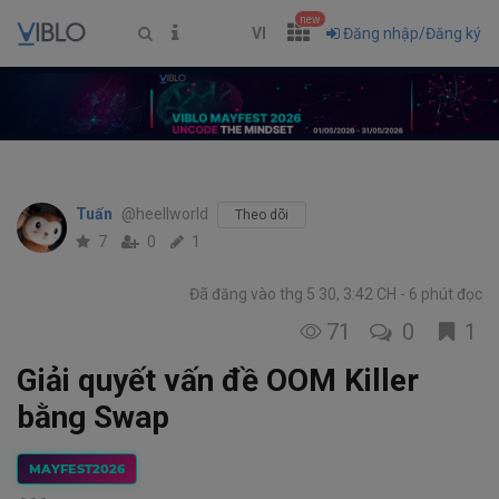
new
VI
Đăng nhập/Đăng ký
Tuấn
@heellworld
Theo dõi
7
0
1
Đã đăng vào thg 5 30, 3:42 CH
6 phút đọc
71
0
1
Giải quyết vấn đề OOM Killer
bằng Swap
MAYFEST2026