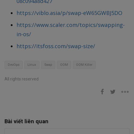
08c094a8d427
https://viblo.asia/p/swap-eW65GWBJ5DO
https://www.scaler.com/topics/swapping-
in-os/
https://itsfoss.com/swap-size/
DevOps
Linux
Swap
OOM
OOM Killer
All rights reserved
Bài viết liên quan