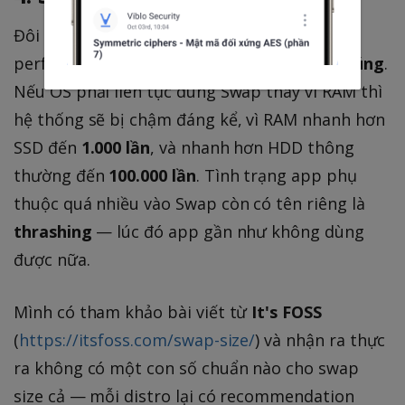
Đôi lúc chúng ta nghĩ cứ Swap lên nhiều thì
performance sẽ tốt hơn — điều đó
không đúng
.
Nếu OS phải liên tục dùng Swap thay vì RAM thì
hệ thống sẽ bị chậm đáng kể, vì RAM nhanh hơn
SSD đến
1.000 lần
, và nhanh hơn HDD thông
thường đến
100.000 lần
. Tình trạng app phụ
thuộc quá nhiều vào Swap còn có tên riêng là
thrashing
— lúc đó app gần như không dùng
được nữa.
Mình có tham khảo bài viết từ
It's FOSS
(
https://itsfoss.com/swap-size/
) và nhận ra thực
ra không có một con số chuẩn nào cho swap
size cả — mỗi distro lại có recommendation