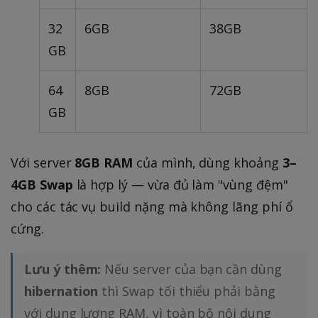
32
6GB
38GB
GB
64
8GB
72GB
GB
Với server
8GB RAM
của mình, dùng khoảng
3–
4GB Swap
là hợp lý — vừa đủ làm "vùng đệm"
cho các tác vụ build nặng mà không lãng phí ổ
cứng.
Lưu ý thêm:
Nếu server của bạn cần dùng
hibernation
thì Swap tối thiểu phải bằng
với dung lượng RAM, vì toàn bộ nội dung