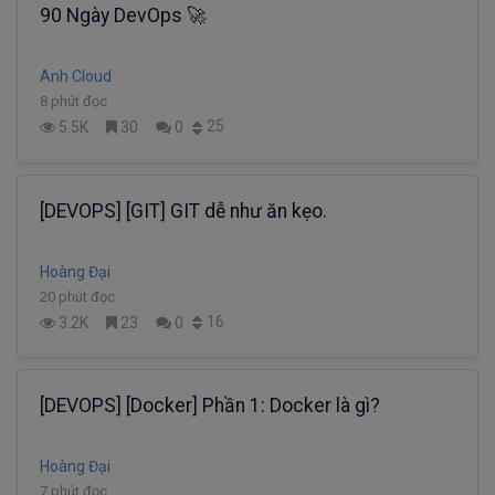
90 Ngày DevOps 🚀
Anh Cloud
8 phút đọc
25
5.5K
30
0
[DEVOPS] [GIT] GIT dễ như ăn kẹo.
Hoàng Đại
20 phút đọc
16
3.2K
23
0
[DEVOPS] [Docker] Phần 1: Docker là gì?
Hoàng Đại
7 phút đọc