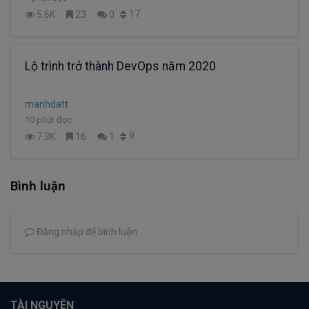
17
5.6K
23
0
Lộ trình trở thành DevOps năm 2020
manhdatt
10 phút đọc
9
7.3K
16
1
Bình luận
Đăng nhập để bình luận
TÀI NGUYÊN