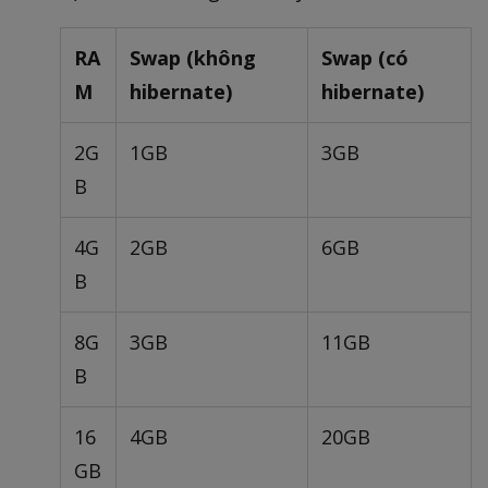
RA
Swap (không
Swap (có
M
hibernate)
hibernate)
2G
1GB
3GB
B
4G
2GB
6GB
B
8G
3GB
11GB
B
16
4GB
20GB
GB