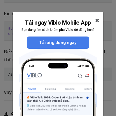
Kích hoạt swap:
Tải ngay Viblo Mobile App
sudo
mkswap
Bạn đang tìm cách khám phá Viblo dễ dàng hơn?
sudo
swapon
Tải ứng dụng ngay
Để swap
tự động được apply mỗi khi reboot
,
thêm dòng sau vào file
:
/etc/fstab
Vậy là xong! Setup chưa đến 5 phút.
4. Swap bao nhiêu là đủ?