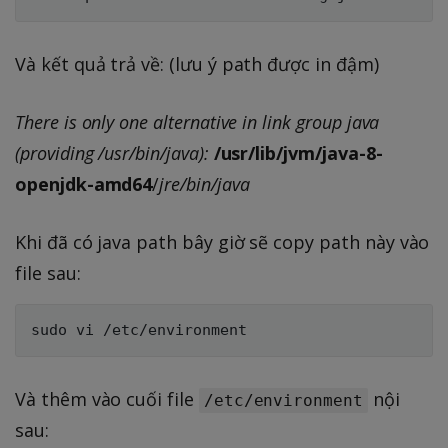
Và kết quả trả về: (lưu ý path được in đậm)
There is only one alternative in link group java
(providing /usr/bin/java):
/usr/lib/jvm/java-8-
openjdk-amd64
/
jre/bin/java
Khi đã có java path bây giờ sẽ copy path này vào
file sau:
Và thêm vào cuối file
nội
/etc/environment
sau: