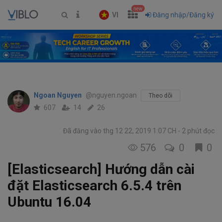
new
VI
Đăng nhập/Đăng ký
Ngoan Nguyen
@nguyen.ngoan
Theo dõi
607
14
26
Đã đăng vào thg 12 22, 2019 1:07 CH
2 phút đọc
576
0
0
[Elasticsearch] Hướng dẫn cài
đặt Elasticsearch 6.5.4 trên
Ubuntu 16.04