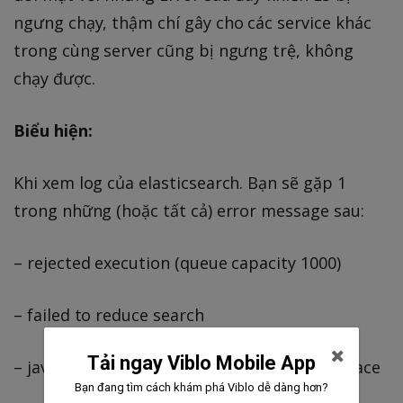
ngưng chạy, thậm chí gây cho các service khác
trong cùng server cũng bị ngưng trệ, không
chạy được.
Biểu hiện:
Khi xem log của elasticsearch. Bạn sẽ gặp 1
trong những (hoặc tất cả) error message sau:
– rejected execution (queue capacity 1000)
– failed to reduce search
Tải ngay Viblo Mobile App
– java.lang.OutOfMemoryError: Java heap space
Bạn đang tìm cách khám phá Viblo dễ dàng hơn?