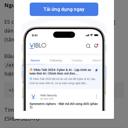
Nguyên nhân:
Tải ứng dụng ngay
ES cần nhiều RAM hơn cái lượng mà bạn đang
dành cho nó. Bạn cần tăng RAM thêm cho ES
(tăng ES_HEAP_SIZE)
Đầu tiên bạn tìm đến file
và thực
/etc/elasticsearch/jvm.options
hiện edit:
Tìm 2 thuộc tính sau.
Mặc định ES để
ESHEAPSIZE=1G