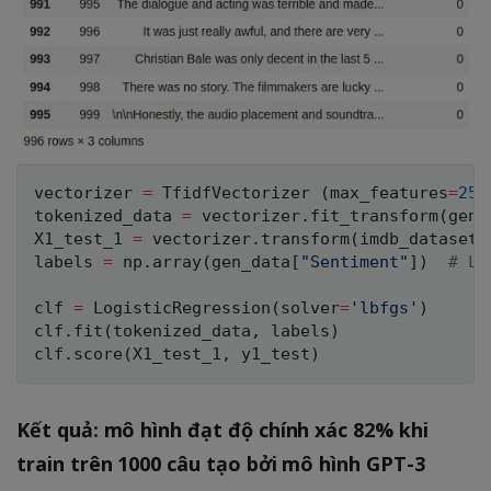
vectorizer 
=
 TfidfVectorizer 
(
max_features
=
250
tokenized_data 
=
 vectorizer
.
fit_transform
(
gen_
X1_test_1 
=
 vectorizer
.
transform
(
imdb_dataset_
labels 
=
 np
.
array
(
gen_data
[
"Sentiment"
]
)
# La
clf 
=
 LogisticRegression
(
solver
=
'lbfgs'
)
clf
.
fit
(
tokenized_data
,
 labels
)
clf
.
score
(
X1_test_1
,
 y1_test
)
Kết quả: mô hình đạt độ chính xác 82% khi
train trên 1000 câu tạo bởi mô hình GPT-3