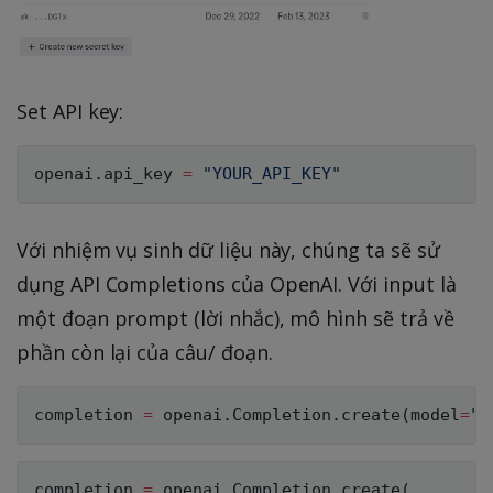
Set API key:
openai
.
api_key 
=
"YOUR_API_KEY"
Với nhiệm vụ sinh dữ liệu này, chúng ta sẽ sử
dụng API Completions của OpenAI. Với input là
một đoạn prompt (lời nhắc), mô hình sẽ trả về
phần còn lại của câu/ đoạn.
completion 
=
 openai
.
Completion
.
create
(
model
=
"d
completion 
=
 openai
.
Completion
.
create
(