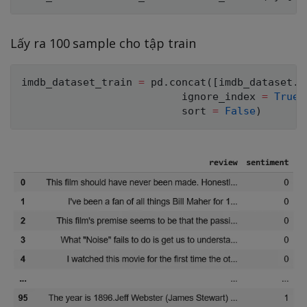
Lấy ra 100 sample cho tập train
imdb_dataset_train 
=
 pd
.
concat
(
[
imdb_dataset
.
i
                          ignore_index 
=
True
,
                          sort 
=
False
)