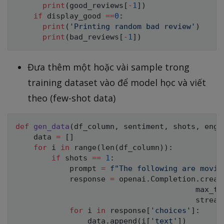
print
(
good_reviews
[
-
1
]
)
if
 display_good 
==
0
:
print
(
'Printing random bad review'
)
print
(
bad_reviews
[
-
1
]
)
Đưa thêm một hoặc vài sample trong
training dataset vào để model học và viết
theo (few-shot data)
def
gen_data
(
df_column
,
 sentiment
,
 shots
,
 engi
    data 
=
[
]
for
 i 
in
range
(
len
(
df_column
)
)
:
if
 shots 
==
1
:
            prompt 
=
f"The following are movie
            response 
=
 openai
.
Completion
.
creat
                                        max_to
                                        stream
for
 i 
in
 response
[
'choices'
]
:
                data
.
append
(
i
[
'text'
]
)