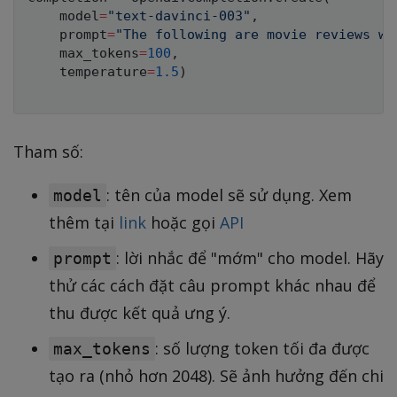
    model
=
"text-davinci-003"
,
    prompt
=
"The following are movie reviews wi
    max_tokens
=
100
,
    temperature
=
1.5
)
Tham số:
: tên của model sẽ sử dụng. Xem
model
thêm tại
link
hoặc gọi
API
: lời nhắc để "mớm" cho model. Hãy
prompt
thử các cách đặt câu prompt khác nhau để
thu được kết quả ưng ý.
: số lượng token tối đa được
max_tokens
tạo ra (nhỏ hơn 2048). Sẽ ảnh hưởng đến chi