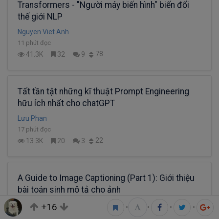
Transformers - "Người máy biến hình" biến đổi
thế giới NLP
Nguyen Viet Anh
11 phút đọc
78
41.3K
32
9
Tất tần tật những kĩ thuật Prompt Engineering
hữu ích nhất cho chatGPT
Lưu Phan
17 phút đọc
22
13.3K
20
3
A Guide to Image Captioning (Part 1): Giới thiệu
bài toán sinh mô tả cho ảnh
Nguyen Thanh Huyen
+16
•
•
•
•
17 phút đọc