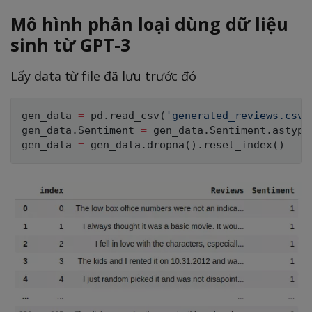
Mô hình phân loại dùng dữ liệu
sinh từ GPT-3
Lấy data từ file đã lưu trước đó
gen_data 
=
 pd
.
read_csv
(
'generated_reviews.csv'
gen_data
.
Sentiment 
=
 gen_data
.
Sentiment
.
astype
gen_data 
=
 gen_data
.
dropna
(
)
.
reset_index
(
)