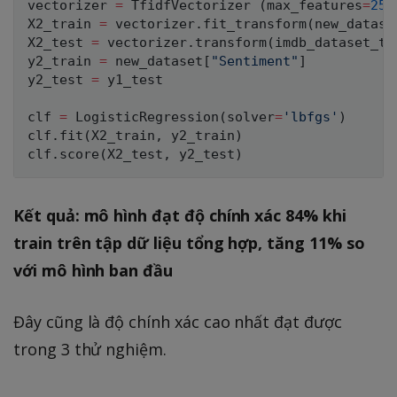
vectorizer 
=
 TfidfVectorizer 
(
max_features
=
250
X2_train 
=
 vectorizer
.
fit_transform
(
new_datase
X2_test 
=
 vectorizer
.
transform
(
imdb_dataset_te
y2_train 
=
 new_dataset
[
"Sentiment"
]
y2_test 
=
 y1_test

clf 
=
 LogisticRegression
(
solver
=
'lbfgs'
)
clf
.
fit
(
X2_train
,
 y2_train
)
clf
.
score
(
X2_test
,
 y2_test
)
Kết quả: mô hình đạt độ chính xác 84% khi
train trên tập dữ liệu tổng hợp, tăng 11% so
với mô hình ban đầu
Đây cũng là độ chính xác cao nhất đạt được
trong 3 thử nghiệm.