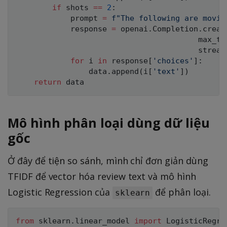
if
 shots 
==
2
:
            prompt 
=
f"The following are movie
            response 
=
 openai
.
Completion
.
creat
                                        max_to
                                        stream
for
 i 
in
 response
[
'choices'
]
:
                data
.
append
(
i
[
'text'
]
)
return
Mô hình phân loại dùng dữ liệu
gốc
Ở đây để tiện so sánh, mình chỉ đơn giản dùng
TFIDF để vector hóa review text và mô hình
Logistic Regression của
để phân loại.
sklearn
from
 sklearn
.
linear_model 
import