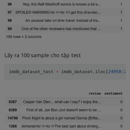
Lấy ra 100 sample cho tập test
imdb_dataset_test 
=
 imdb_dataset
.
iloc
[
24950
:
25