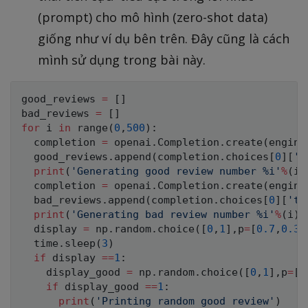
(prompt) cho mô hình (zero-shot data)
giống như ví dụ bên trên. Đây cũng là cách
mình sử dụng trong bài này.
good_reviews 
=
[
]
bad_reviews 
=
[
]
for
 i 
in
range
(
0
,
500
)
:
  completion 
=
 openai
.
Completion
.
create
(
engine
  good_reviews
.
append
(
completion
.
choices
[
0
]
[
't
print
(
'Generating good review number %i'
%
(
i
)
  completion 
=
 openai
.
Completion
.
create
(
engine
  bad_reviews
.
append
(
completion
.
choices
[
0
]
[
'te
print
(
'Generating bad review number %i'
%
(
i
)
)
  display 
=
 np
.
random
.
choice
(
[
0
,
1
]
,
p
=
[
0.7
,
0.3
]
  time
.
sleep
(
3
)
if
 display 
==
1
:
    display_good 
=
 np
.
random
.
choice
(
[
0
,
1
]
,
p
=
[
0
if
 display_good 
==
1
:
print
(
'Printing random good review'
)