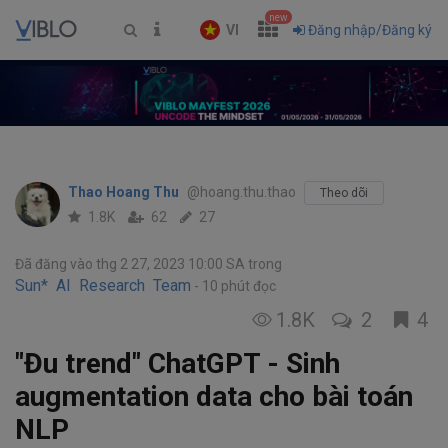
new
VI
Đăng nhập/Đăng ký
Thao Hoang Thu
@hoang.thu.thao
Theo dõi
1.8K
62
27
Đã đăng vào thg 2 27, 2023 10:00 SA
trong
Sun* AI Research Team
10 phút đọc
1.8K
2
4
"Đu trend" ChatGPT - Sinh
augmentation data cho bài toán
NLP