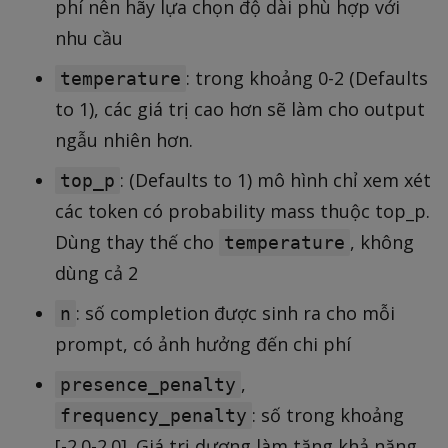
phí nên hãy lựa chọn độ dài phù hợp với
nhu cầu
: trong khoảng 0-2 (Defaults
temperature
to 1), các giá trị cao hơn sẽ làm cho output
ngẫu nhiên hơn.
: (Defaults to 1) mô hình chỉ xem xét
top_p
các token có probability mass thuộc top_p.
Dùng thay thế cho
, không
temperature
dùng cả 2
: số completion được sinh ra cho mỗi
n
prompt, có ảnh hưởng đến chi phí
,
presence_penalty
: số trong khoảng
frequency_penalty
[-2.0-2.0]. Giá trị dương làm tăng khả năng