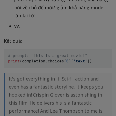
nói về chủ để mới/ giảm khả năng model
lặp lại từ
vv.
Kết quả:
# prompt: "This is a great movie!"
print
(
completion
.
choices
[
0
]
[
'text'
]
)
It's got everything in it! Sci-fi, action and
even has a fantastic storyline. It keeps you
hooked in! Crispin Glover is astonishing in
this film! He delivers his is a fantastic
performance! And Lea Thompson to me is