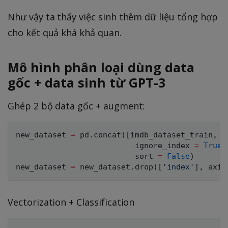
Như vậy ta thấy việc sinh thêm dữ liệu tổng hợp
cho kết quả khá khả quan.
Mô hình phân loại dùng data
gốc + data sinh từ GPT-3
Ghép 2 bộ data gốc + augment:
new_dataset 
=
 pd
.
concat
(
[
imdb_dataset_train
,
 g
                          ignore_index 
=
True
,
                          sort 
=
False
)
new_dataset 
=
 new_dataset
.
drop
(
[
'index'
]
,
 axis
Vectorization + Classification