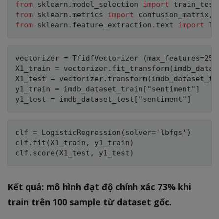
from
 sklearn
.
model_selection 
import
from
 sklearn
.
metrics 
import
 confusion_matrix
,
from
 sklearn
.
feature_extraction
.
text 
import
vectorizer = TfidfVectorizer (max_features=250
X1_train = vectorizer.fit_transform(imdb_datas
X1_test = vectorizer.transform(imdb_dataset_tes
y1_train = imdb_dataset_train["sentiment"]

clf = LogisticRegression(solver='lbfgs')

clf.fit(X1_train, y1_train)

Kết quả: mô hình đạt độ chính xác 73% khi
train trên 100 sample từ dataset gốc.