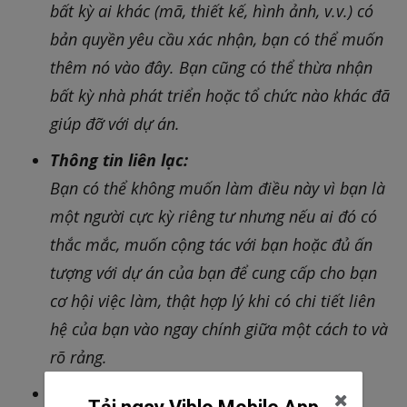
bất kỳ ai khác (mã, thiết kế, hình ảnh, v.v.) có
bản quyền yêu cầu xác nhận, bạn có thể muốn
thêm nó vào đây. Bạn cũng có thể thừa nhận
bất kỳ nhà phát triển hoặc tổ chức nào khác đã
giúp đỡ với dự án.
Thông tin liên lạc:
Bạn có thể không muốn làm điều này vì bạn là
một người cực kỳ riêng tư nhưng nếu ai đó có
thắc mắc, muốn cộng tác với bạn hoặc đủ ấn
tượng với dự án của bạn để cung cấp cho bạn
cơ hội việc làm, thật hợp lý khi có chi tiết liên
hệ của bạn vào ngay chính giữa một cách to và
rõ rảng.
Thông tin bản quyền: