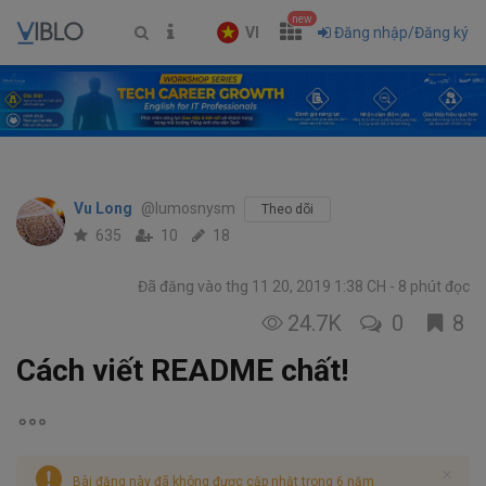
new
VI
Đăng nhập/Đăng ký
Vu Long
@lumosnysm
Theo dõi
635
10
18
Đã đăng vào thg 11 20, 2019 1:38 CH
8 phút đọc
24.7K
0
8
Cách viết README chất!
Bài đăng này đã không được cập nhật trong 6 năm