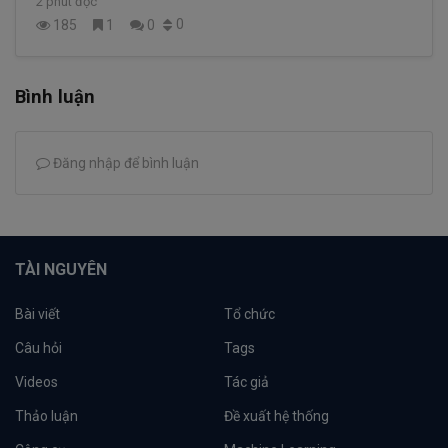
2 phút đọc
0
185
1
0
Bình luận
Đăng nhập để bình luận
TÀI NGUYÊN
Bài viết
Tổ chức
Câu hỏi
Tags
Videos
Tác giả
Thảo luận
Đề xuất hệ thống