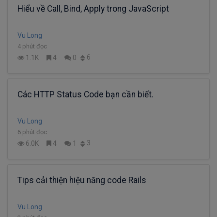
Hiểu về Call, Bind, Apply trong JavaScript
Vu Long
4 phút đọc
6
1.1K
4
0
Các HTTP Status Code bạn cần biết.
Vu Long
6 phút đọc
3
6.0K
4
1
Tips cải thiện hiệu năng code Rails
Vu Long