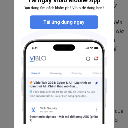
Tải ngay Viblo Mobile App
Bạn chắc chắn muốn bao gồm thông tin giấy
Bạn đang tìm cách khám phá Viblo dễ dàng hơn?
phép nếu có. Các công ty khởi nghiệp và các
công ty khác phụ thuộc vào phần mềm của bên
Tải ứng dụng ngay
thứ ba dường như không thể sử dụng dự án của
bạn trừ khi bạn cung cấp điều này. Kiểm tra
choosealicense.com
hoặc
opensource.org
để
biết danh sách các giấy phép bạn có thể sử
dụng.
Thêm lửa vào REAME
🔥
Nếu bạn thực sự muốn làm cho
README
của
bạn nổi bật và trông thật sự chất, bạn có