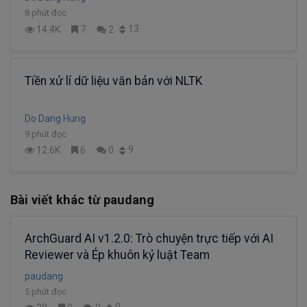
8 phút đọc
13
14.4K
7
2
Tiền xử lí dữ liệu văn bản với NLTK
Do Dang Hung
9 phút đọc
9
12.6K
6
0
Bài viết khác từ paudang
ArchGuard AI v1.2.0: Trò chuyện trực tiếp với AI
Reviewer và Ép khuôn kỷ luật Team
paudang
5 phút đọc