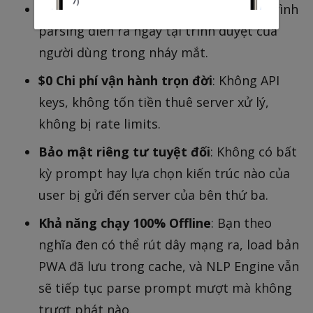
Thời gian phản hồi 0ms
: Toàn bộ quá trình
parsing diễn ra ngay tại trình duyệt của
người dùng trong nháy mắt.
$0 Chi phí vận hành trọn đời
: Không API
keys, không tốn tiền thuê server xử lý,
không bị rate limits.
Bảo mật riêng tư tuyệt đối
: Không có bất
kỳ prompt hay lựa chọn kiến trúc nào của
user bị gửi đến server của bên thứ ba.
Khả năng chạy 100% Offline
: Bạn theo
nghĩa đen có thể rút dây mạng ra, load bản
PWA đã lưu trong cache, và NLP Engine vẫn
sẽ tiếp tục parse prompt mượt mà không
trượt phát nào.