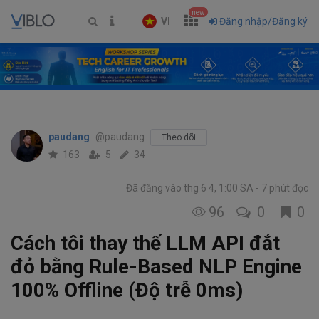
new
VI
Đăng nhập/Đăng ký
paudang
@paudang
Theo dõi
163
5
34
Đã đăng vào thg 6 4, 1:00 SA
7 phút đọc
96
0
0
Cách tôi thay thế LLM API đắt
đỏ bằng Rule-Based NLP Engine
100% Offline (Độ trễ 0ms)