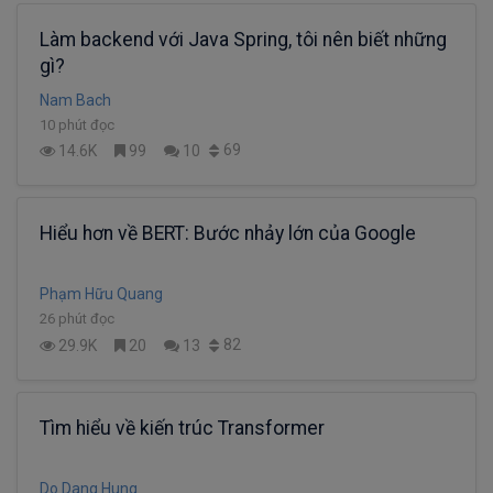
Làm backend với Java Spring, tôi nên biết những
gì?
Nam Bach
10 phút đọc
69
14.6K
99
10
Hiểu hơn về BERT: Bước nhảy lớn của Google
Phạm Hữu Quang
26 phút đọc
82
29.9K
20
13
Tìm hiểu về kiến trúc Transformer
Do Dang Hung