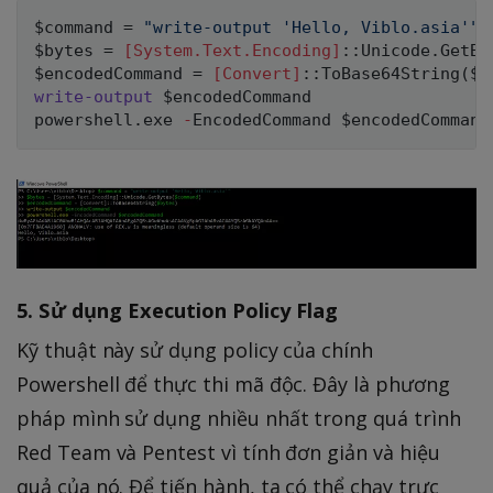
$command
 = 
"write-output 'Hello, Viblo.asia'"
$bytes
 = 
[System.Text.Encoding]
::Unicode
.
GetBy
$encodedCommand
 = 
[Convert]
::ToBase64String
(
$b
write-output
$encodedCommand
powershell
.
exe 
-
EncodedCommand 
$encodedCommand
5. Sử dụng Execution Policy Flag
Kỹ thuật này sử dụng policy của chính
Powershell để thực thi mã độc. Đây là phương
pháp mình sử dụng nhiều nhất trong quá trình
Red Team và Pentest vì tính đơn giản và hiệu
quả của nó. Để tiến hành, ta có thể chạy trực