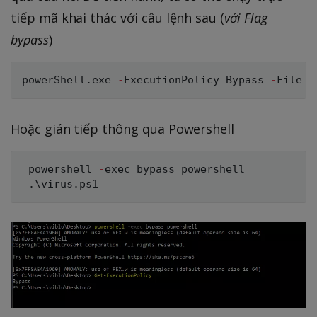
tiếp mã khai thác với câu lệnh sau (
với Flag
bypass
)
powerShell
.
exe 
-
ExecutionPolicy Bypass 
-
File 
.
Hoặc gián tiếp thông qua Powershell
 powershell 
-
exec bypass powershell

.
\virus
.