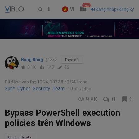
new
VI
Đăng nhập/Đăng ký
Bụng Rỗng
@zzz
Theo dõi
3.1K
142
46
Đã đăng vào thg 10 24, 2022 8:50 SA
trong
Sun* Cyber Security Team
10 phút đọc
9.8K
0
6
Bypass PowerShell execution
policies trên Windows
ContentCreator