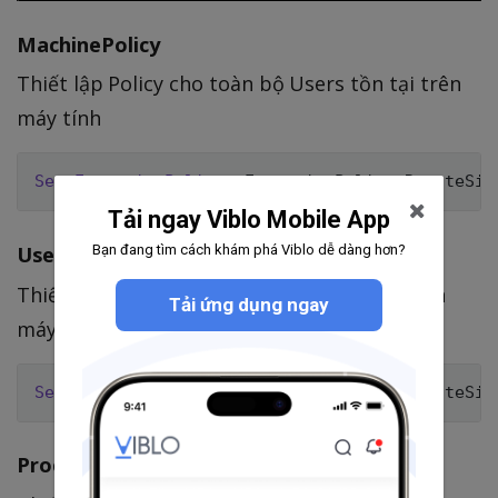
MachinePolicy
Thiết lập Policy cho toàn bộ Users tồn tại trên
máy tính
Set-ExecutionPolicy
-
ExecutionPolicy RemoteSig
Tải ngay Viblo Mobile App
UserPolicy
Bạn đang tìm cách khám phá Viblo dễ dàng hơn?
Thiết lập Policy cho từng User hiện diện trên
Tải ứng dụng ngay
máy tính
Set-ExecutionPolicy
-
ExecutionPolicy RemoteSig
Process