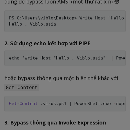
dùng để bypass luôn AMSI (một thứ rất xịn) 😳
PS C:\Users\viblo\Desktop> Write-Host "Hello , 
2. Sử dụng echo kết hợp với PIPE
hoặc bypass thông qua một biến thể khác với
Get-Content
Get-Content
.
virus
.
ps1 
|
 PowerShell
.
exe 
-
nopro
3. Bypass thông qua Invoke Expression