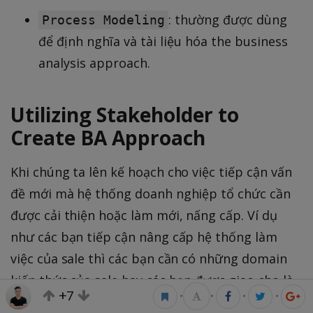
: thường được dùng
Process Modeling
để định nghĩa và tài liệu hóa the business
analysis approach.
Utilizing Stakeholder to
Create BA Approach
Khi chúng ta lên kế hoạch cho việc tiếp cận vấn
đề mới mà hệ thống doanh nghiệp tổ chức cần
được cải thiện hoặc làm mới, nấng cấp. Ví dụ
như các bạn tiếp cận nâng cấp hệ thống làm
việc của sale thì các bạn cần có những domain
kiến thức của sale hay các bạn được giao cho là
+7
•
•
•
•
tìm ra những giải pháp để nâng cấp hệ thống kế