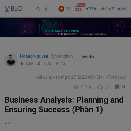
new
VI
Đăng nhập/Đăng ký
Hoàng Nguyễn
@hoangken
Theo dõi
6.8K
300
43
Đã đăng vào thg 9 27, 2020 4:54 CH
17 phút đọc
4.1K
0
9
Business Analysis: Planning and
Ensuring Success (Phần 1)