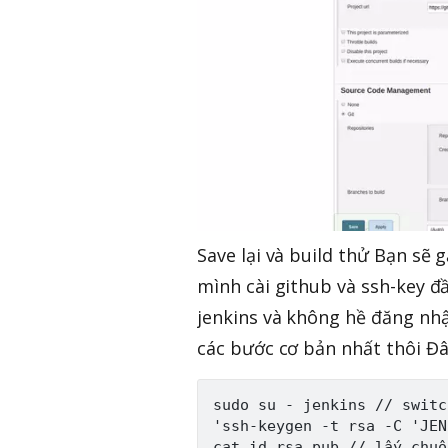
Save lại và build thử Bạn sẽ 
mình cài github và ssh-key đầ
jenkins và không hề đăng nhập
các bước cơ bản nhất thôi Đâ
sudo su - jenkins // switc
'ssh-keygen -t rsa -C 'JEN