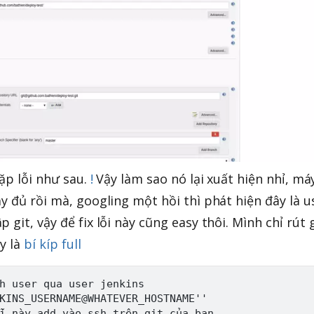
gặp lỗi như sau.
!
Vậy làm sao nó lại xuất hiện nhỉ, má
y đủ rồi mà, googling một hồi thì phát hiện đây là u
 git, vậy để fix lỗi này cũng easy thôi. Mình chỉ rút
y là
bí kíp full
h user qua user jenkins

KINS_USERNAME@WHATEVER_HOSTNAME''
