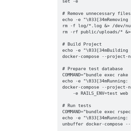
set -e

# Remove unnecessary files

echo -e "\033[34mRemoving 
rm -f log/*.log &> /dev/nu
rm -rf public/uploads/* &>
# Build Project

echo -e "\033[34mBuilding 
docker-compose --project-n
# Prepare test database

COMMAND="bundle exec rake 
echo -e "\033[34mRunning: 
docker-compose --project-n
	-e RAILS_ENV=test web $COMMAND

# Run tests

COMMAND="bundle exec rspec
echo -e "\033[34mRunning: 
unbuffer docker-compose --