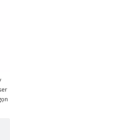
y
ser
 gọn