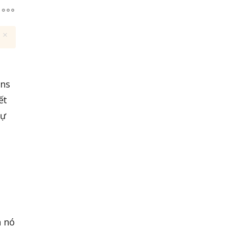
ins
ết
tự
n nó