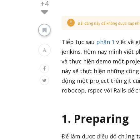
+4
Bài đăng này đã không được cập nh
Tiếp tục sau
phần 1
viết về g
jenkins. Hôm nay mình viết p
và thực hiện demo một project
này sẽ thực hiện những công v
động một project trên git c
robocop, rspec với Rails để c
1. Preparing
Để làm được điều đó chúng ta