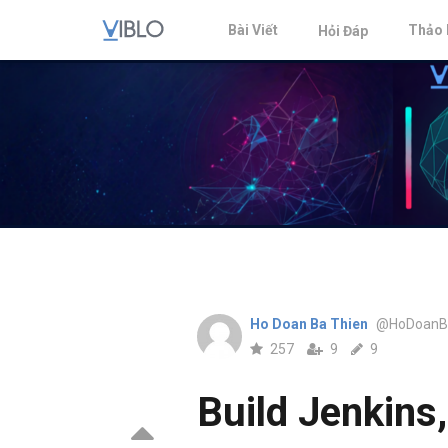
Bài Viết
Thảo 
Hỏi Đáp
Ho Doan Ba Thien
@HoDoanB
257
9
9
Build Jenkins,