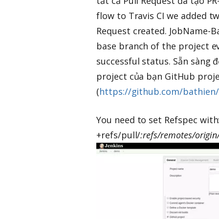
tất cả Pull Request đã tạo PR
flow to Travis CI we added tw
Request created. JobName-Base
base branch of the project e
successful status. Sẵn sàng
project của bạn GitHub projec
(
https://github.com/bathien/
You need to set Refspec with
+refs/pull/
:refs/remotes/origin