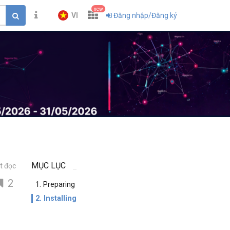
new
VI
Đăng nhập/Đăng ký
MỤC LỤC
t đọc
2
1. Preparing
2. Installing