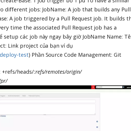
-create-Base: 1 job trigger bỏ 1 pu To have a similar
o different jobs: JobName: A job that builds any Pull
: A job triggered by a Pull Request job. It builds t
very time the associated Pull Request job has a
 để setup các job này ngay bây giờ JobName Name: T
t: Link project của bạn ví dụ
deploy-test
) Phần Source Code Management: Git
: +refs/heads/
:refs/remotes/origin/
/pr/