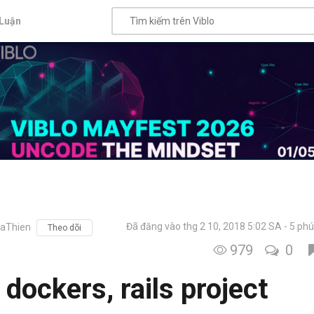
Luận
Đã đăng vào thg 2 10, 2018 5:02 SA
5 phú
aThien
Theo dõi
979
0
 dockers, rails project