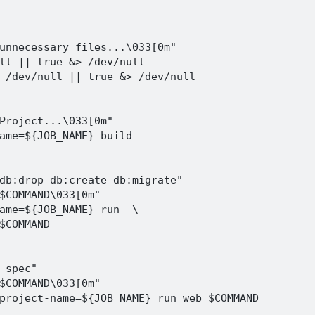
unnecessary files...\033[0m"

ll || true &> /dev/null

 /dev/null || true &> /dev/null

Project...\033[0m"

ame=${JOB_NAME} build

db:drop db:create db:migrate"

$COMMAND\033[0m"

ame=${JOB_NAME} run  \

 spec"

$COMMAND\033[0m"

project-name=${JOB_NAME} run web $COMMAND
