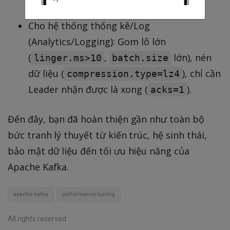
dữ liệu.
Cho hệ thống thống kê/Log
(Analytics/Logging): Gom lô lớn
(
,
lớn), nén
linger.ms>10
batch.size
dữ liệu (
), chỉ cần
compression.type=lz4
Leader nhận được là xong (
).
acks=1
Đến đây, bạn đã hoàn thiện gần như toàn bộ
bức tranh lý thuyết từ kiến trúc, hệ sinh thái,
bảo mật dữ liệu đến tối ưu hiệu năng của
Apache Kafka.
apache kafka
performance tuning
All rights reserved