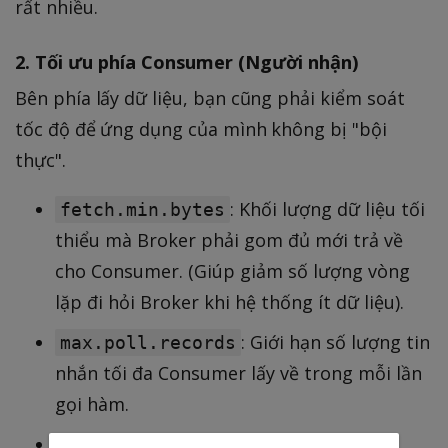
rất nhiều.
2. Tối ưu phía Consumer (Người nhận)
Bên phía lấy dữ liệu, bạn cũng phải kiểm soát
tốc độ để ứng dụng của mình không bị "bội
thực".
: Khối lượng dữ liệu tối
fetch.min.bytes
thiểu mà Broker phải gom đủ mới trả về
cho Consumer. (Giúp giảm số lượng vòng
lặp đi hỏi Broker khi hệ thống ít dữ liệu).
: Giới hạn số lượng tin
max.poll.records
nhắn tối đa Consumer lấy về trong mỗi lần
gọi hàm.
Tại sao quan trọng? Nếu bạn để quá lớn