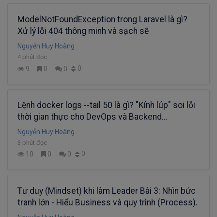
ModelNotFoundException trong Laravel là gì?
Xử lý lỗi 404 thông minh và sạch sẽ
Nguyễn Huy Hoàng
4 phút đọc
0
9
0
0
Lệnh docker logs --tail 50 là gì? "Kính lúp" soi lỗi
thời gian thực cho DevOps và Backend
Developer
Nguyễn Huy Hoàng
3 phút đọc
0
10
0
0
Tư duy (Mindset) khi làm Leader Bài 3: Nhìn bức
tranh lớn - Hiểu Business và quy trình (Process).