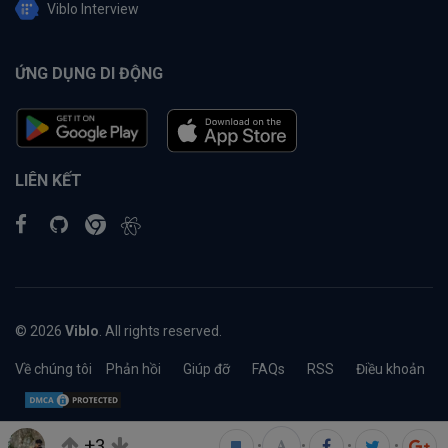
Viblo Interview
ỨNG DỤNG DI ĐỘNG
LIÊN KẾT
© 2026
Viblo
. All rights reserved.
Về chúng tôi
Phản hồi
Giúp đỡ
FAQs
RSS
Điều khoản
+3
•
•
•
•