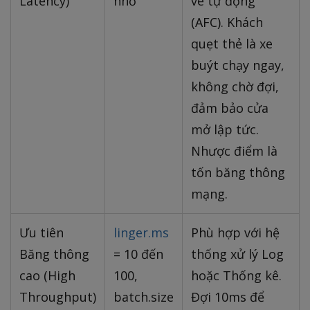
Latency)
nhỏ
vé tự động
(AFC). Khách
quẹt thẻ là xe
buýt chạy ngay,
không chờ đợi,
đảm bảo cửa
mở lập tức.
Nhược điểm là
tốn băng thông
mạng.
Ưu tiên
linger.ms
Phù hợp với hệ
Băng thông
= 10 đến
thống xử lý Log
cao (High
100,
hoặc Thống kê.
Throughput)
batch.size
Đợi 10ms để