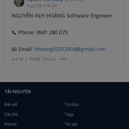
thg 5 28, 6:06 SA
NGUYỄN HUY HOÀNG Software Engineer
📞 Phone: 0941 280 073
📧 Email:
hhoang02052004@gmail.com
0
|
Trả lời
Chia sẻ
TÀI NGUYÊN
Bài viết
Tổ chức
Câu hỏi
Tags
Videos
Tác giả