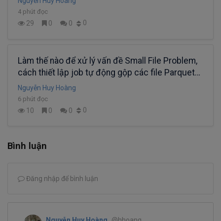
Nguyễn Huy Hoàng
4 phút đọc
0
29
0
0
Làm thế nào để xử lý vấn đề Small File Problem,
cách thiết lập job tự động gộp các file Parquet
nhỏ thành file lớn trên Data Lake?
Nguyễn Huy Hoàng
6 phút đọc
0
10
0
0
Bình luận
Đăng nhập để bình luận
Nguyễn Huy Hoàng
@hhoang