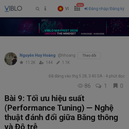
new
VI
Đăng nhập/Đăng ký
Nguyễn Huy Hoàng
@hhoang
Theo dõi
11.2K
144
1.1K
Đã đăng vào thg 5 28, 3:40 SA
4 phút đọc
86
1
0
Bài 9: Tối ưu hiệu suất
(Performance Tuning) — Nghệ
thuật đánh đổi giữa Băng thông
và Độ trễ