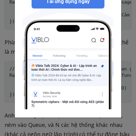
Tải ứng dụng ngay
RabbitMQ.consume('queue_send_email', (message) 
    let order = JSON.parse(message);

    EmailService.send(order.user_email, "Cảm ơn
Phía Worker Elasticsearch (Consumer 2 - Có thể
là một app Golang):
// Cùng lắng nghe cái loa đó, chả liên quan gì 
RabbitMQ.Consume("queue_update_elastic", func(m
    order := parse(message)

    ElasticSearch.UpdateInventory(order.ID)

Anh em thấy sự kì diệu chưa? 1 tác vụ sinh ra,
ném vào Queue, và N các hệ thống khác nhau
(khác cả ngôn ngữ lập trình) có thể tự động bâu