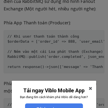
điển của RabbitMQ sử dụng mô hình Fanout
Exchange (Một người hét, nhiều người nghe):
Phía App Thanh toán (Producer):
// Khi user thanh toán thành công

$orderData = ['order_id' => 888, 'user_email' =
// Ném vào một cái Loa phát thanh (Exchange) c
RabbitMQ::publish('order.completed', json_encod
Phía Worker Gửi Mail (Consumer 1 - Có thể là
Tải ngay Viblo Mobile App
một app Node.js khác):
Bạn đang tìm cách khám phá Viblo dễ dàng hơn?
// Lắng nghe trên Queue được nối với loa 'order