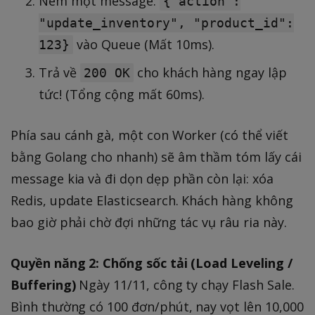
Ném một message:
{"action":
"update_inventory", "product_id":
vào Queue (Mất 10ms).
123}
Trả về
cho khách hàng ngay lập
200 OK
tức! (Tổng cộng mất 60ms).
Phía sau cánh gà, một con Worker (có thể viết
bằng Golang cho nhanh) sẽ âm thầm tóm lấy cái
message kia và đi dọn dẹp phần còn lại: xóa
Redis, update Elasticsearch. Khách hàng không
bao giờ phải chờ đợi những tác vụ râu ria này.
Quyền năng 2: Chống sốc tải (Load Leveling /
Buffering)
Ngày 11/11, công ty chạy Flash Sale.
Bình thường có 100 đơn/phút, nay vọt lên 10,000