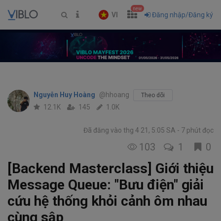
new
VI
Đăng nhập/Đăng ký
Nguyễn Huy Hoàng
@hhoang
Theo dõi
12.1K
145
1.0K
Đã đăng vào thg 4 21, 5:05 SA
7 phút đọc
103
1
0
[Backend Masterclass] Giới thiệu
Message Queue: "Bưu điện" giải
cứu hệ thống khỏi cảnh ôm nhau
cùng sập