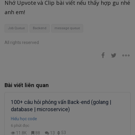
Nhớ Upvote và Clip bài viết nếu thấy hợp gu nhé
anh em!
Job Queue
Backend
message queue
All rights reserved
Bài viết liên quan
100+ câu hỏi phỏng vấn Back-end (golang |
database | microservice)
Hiếu học code
6 phút đọc
53
11.8K
88
13