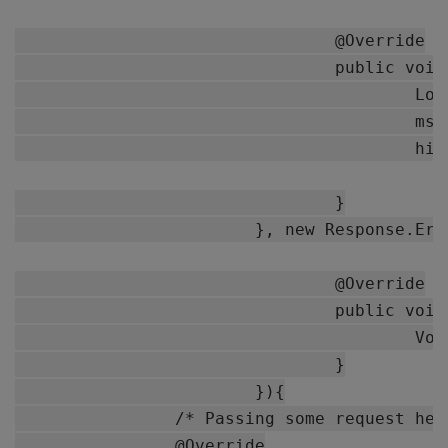
				@Override

				public void onResponse(JSONObject response) {

					Log.d(TAG, response.toString());

					msgResponse.setText(response.toString());

					hideProgressDialog();

				}

			}, new Response.ErrorListener() {

				@Override

				public void onErrorResponse(VolleyError error) {

					VolleyLog.d(TAG,  "Error:" +error.getMessage() );

				}

			}){

		/* Passing some request headers*/

		@Override
