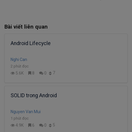
Bài viết liên quan
Android Lifecycle
Nghi Can
2 phút đọc
7
5.6K
8
0
SOLID trong Android
Nguyen Van Mui
1 phút đọc
5
4.9K
6
0