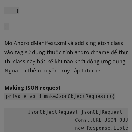
    }

Mở AndroidManifest.xml và add singleton class
vào tag sử dụng thuộc tính android:name để thự
thi class này bất kể khi nào khởi động ứng dụng.
Ngoài ra thêm quyên truy cập Internet
Making JSON request
private void makeJsonObjectRequest(){

	JsonObjectRequest jsonObjRequest = new JsonObjectRequest(Method.GET,

			Const.URL_JSON_OBJECT_REQUREST, null,

			new Response.Listener<JSONObject>() {
