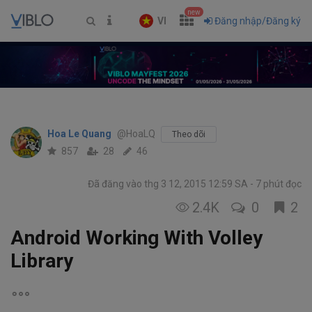
new
VI
Đăng nhập/Đăng ký
Hoa Le Quang
@HoaLQ
Theo dõi
857
28
46
Đã đăng vào thg 3 12, 2015 12:59 SA
7 phút đọc
2.4K
0
2
Android Working With Volley
Library