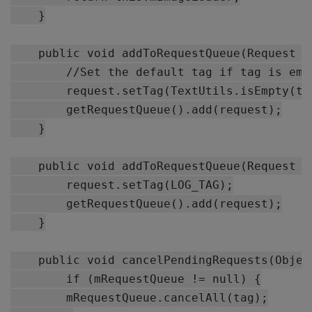
    }

    public void addToRequestQueue(Request r
        //Set the default tag if tag is empt
        request.setTag(TextUtils.isEmpty(ta
        getRequestQueue().add(request);

    }

    public void addToRequestQueue(Request re
        request.setTag(LOG_TAG);

        getRequestQueue().add(request);

    }

    public void cancelPendingRequests(Object
        if (mRequestQueue != null) {

        mRequestQueue.cancelAll(tag);
