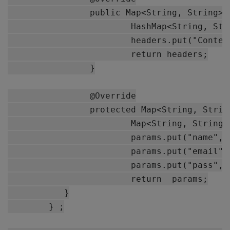
		public Map<String, String> getHeaders()throws AuthFailureError {

			HashMap<String, String> headers = new HashMap<String, String>();

			headers.put("Content-Type", "application/json");

			return headers;

		}

		@Override

		protected Map<String, String> getParams()throws AuthFailureError {

			Map<String, String> params = new HashMap<String, String>();

			params.put("name", "Androidhive");

			params.put("email", "abc@androidhive.info");

			params.put("pass", "password123");

			return  params;

	   }

	} ;
