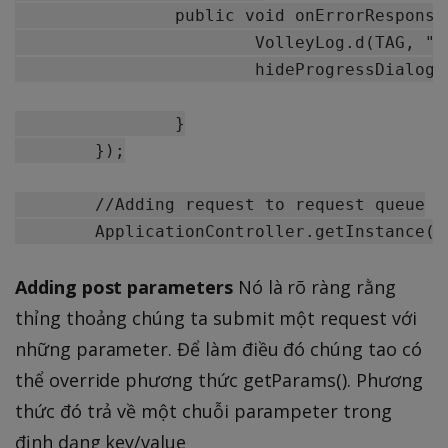
		public void onErrorResponse(VolleyError error) {

			VolleyLog.d(TAG, "Error:"+ error.getMessage());

			hideProgressDialog();

		}

	});

	//Adding request to request queue

Adding post parameters
Nó là rõ ràng rằng
thỉng thoảng chúng ta submit một request với
những parameter. Để làm điều đó chúng tao có
thể override phương thức getParams(). Phương
thức đó trả về một chuỗi parampeter trong
định dạng key/value