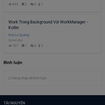
1
844
2
0
Work Trong Background Với WorkManager -
Kotlin
Hoa Le Quang
8 phút đọc
2
707
1
0
Bình luận
Đăng nhập để bình luận
TÀI NGUYÊN