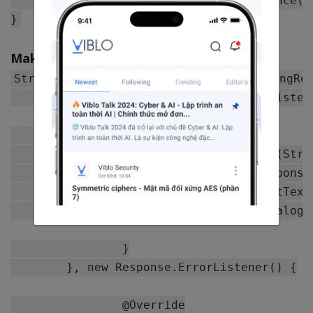
	ApplicationController.getInstance().adToRequestQueue(jsonArrRequest,TAG_JSONARR_REQUEST);

Making String request
StringRequest stringRequest = new StringReq
			new Response.Listener<String>() {

		@Override

		public void onResponse(String response) {

			Log.d(TAG, response.toString());

			msgResponse.setText(response.toString());

			hideProgressDialog();

		}

	}, new Response.ErrorListener() {

		@Override
