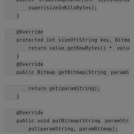
        super(sizeInKiloBytes);

    }

    @Override

    protected int sizeOf(String key, Bitmap 
        return value.getRowBytes() *　value.
    }

    @Override

    public Bitmap getBitmap(String　paramStr
        return get(paramString);

    }

    @Override

    public void putBitmap(String　paramStrin
        put(paramString, paramBitmap);
