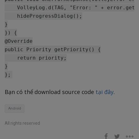
    VolleyLog.d(TAG, "Error: " + error.getMe
    hideProgressDialog();

}

}) {

@Override

public Priority getPriority() {

    return priority;

}

Bạn có thể download source code
tại đây
.
Android
All rights reserved