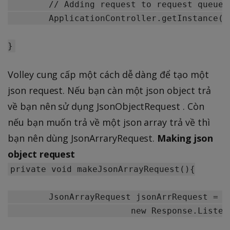
	// Adding request to request queue

	ApplicationController.getInstance().addToRequestQueue(jsonObjRequest, TAG_JSONOBJ_REQUEST);

Volley cung cấp một cách dễ dàng để tạo một
json request. Nếu bạn càn một json object trả
về bạn nên sử dụng JsonObjectRequest . Còn
nếu bạn muốn trả về một json array trả về thì
bạn nên dùng JsonArraryRequest.
Making json
object request
private void makeJsonArrayRequest(){

	JsonArrayRequest jsonArrRequest = new JsonArrayRequest(Const.URL_JSON_ARRAY_REQUEST,

			new Response.Listener<JSONArray>() {
