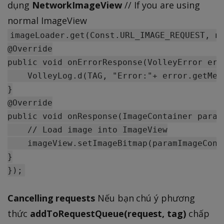
dụng
NetworkImageView
// If you are using
normal ImageView
imageLoader.get(Const.URL_IMAGE_REQUEST, ne
@Override

public void onErrorResponse(VolleyError erro
    VolleyLog.d(TAG, "Error:"+ error.getMess
}

@Override

public void onResponse(ImageContainer param
    // Load image into ImageView

    imageView.setImageBitmap(paramImageCont
}

Cancelling requests
Nếu bạn chú ý phương
thức
addToRequestQueue(request, tag)
chấp