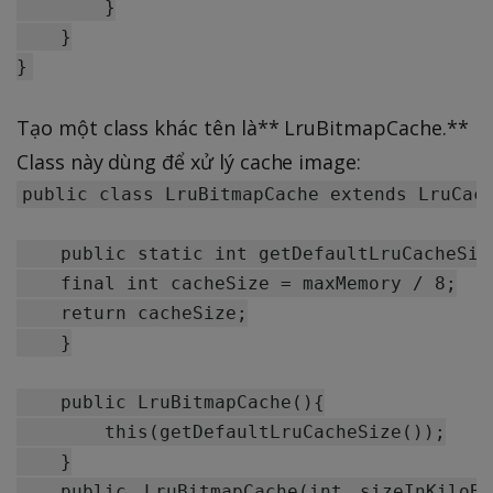
        }

    }

Tạo một class khác tên là** LruBitmapCache.**
Class này dùng để xử lý cache image:
public class LruBitmapCache extends LruCach
    public static int getDefaultLruCacheSiz
    final int cacheSize = maxMemory / 8;

    return cacheSize;

    }

    public LruBitmapCache(){

        this(getDefaultLruCacheSize());

    }

    public　LruBitmapCache(int　sizeInKiloByt