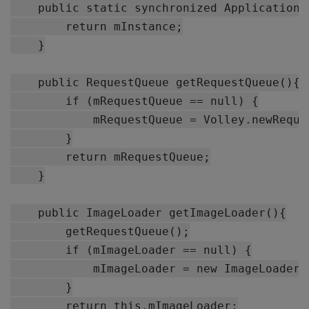
    public static synchronized ApplicationC
        return mInstance;

    }

    public RequestQueue getRequestQueue(){

        if (mRequestQueue == null) {

            mRequestQueue = Volley.newReque
        }

        return mRequestQueue;

    }

    public ImageLoader getImageLoader(){

        getRequestQueue();

        if (mImageLoader == null) {

            mImageLoader = new ImageLoader(
        }

        return this.mImageLoader;
