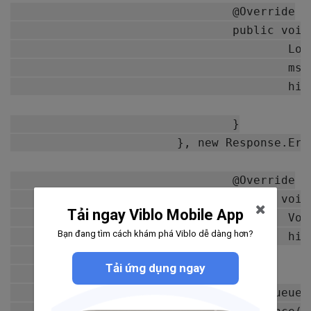
				@Override

				public void onResponse(JSONArray response) {

					Log.d(TAG, response.toString());

					msgResponse.setText(response.toString());

					hideProgressDialog();

				}

			}, new Response.ErrorListener() {

				@Override

				public void onErrorResponse(VolleyError error) {

Tải ngay Viblo Mobile App
					VolleyLog.d(TAG, "Error:" + error.getMessage());

Bạn đang tìm cách khám phá Viblo dễ dàng hơn?
					hideProgressDialog();

				}

Tải ứng dụng ngay
			});

	// Adding request to request queue
