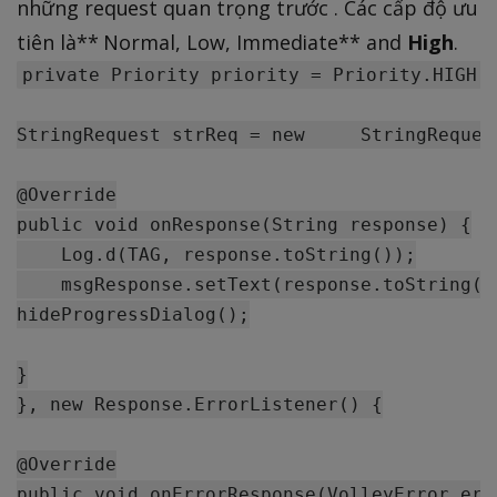
những request quan trọng trước . Các cấp độ ưu
tiên là** Normal, Low, Immediate** and
High
.
private Priority priority = Priority.HIGH;

StringRequest strReq = new     StringReques
@Override

public void onResponse(String response) {

    Log.d(TAG, response.toString());

    msgResponse.setText(response.toString())
hideProgressDialog();

}

}, new Response.ErrorListener() {

@Override

public void onErrorResponse(VolleyError erro