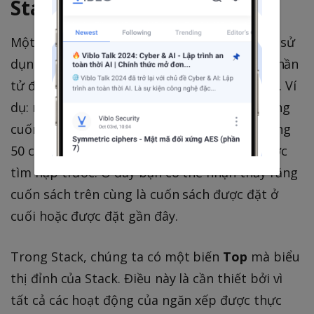
Stack
Một Stack là một cấu trúc dữ liệu tuyến tính sử
dụng thứ tự Last In First Out (LIFO), tức là phần
tử được chèn cuối cùng sẽ được bật ra trước. Ví
dụ: nếu bạn đặt một cuốn sách lên trên những
cuốn sách khác và tiếp tục quá trình này trong
50 cuốn sách, thì cuốn sách trên cùng sẽ được
tìm nạp trước. Ở đây bạn có thể nhận thấy rằng
cuốn sách trên cùng là cuốn sách được đặt ở
cuối hoặc được đặt gần đây.
Trong Stack, chúng ta có một biến
Top
mà biểu
thị đỉnh của Stack. Điều này là cần thiết bởi vì
tất cả các hoạt động của ngăn xếp được thực