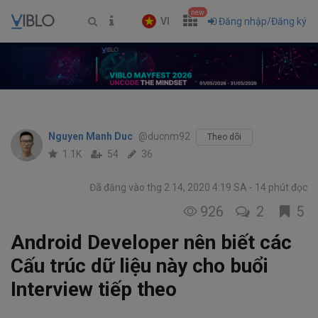
new
VI
Đăng nhập/Đăng ký
Nguyen Manh Duc
@ducnm92
Theo dõi
1.1K
54
36
Đã đăng vào thg 2 14, 2020 4:19 SA
14 phút đọc
926
2
5
Android Developer nên biết các
Cấu trúc dữ liệu này cho buổi
Interview tiếp theo