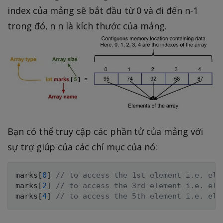
index của mảng sẽ bắt đầu từ 0 và đi đến n-1
trong đó, n n là kích thước của mảng.
Bạn có thể truy cập các phần tử của mảng với
sự trợ giúp của các chỉ mục của nó:
marks
[
0
]
// to access the 1st element i.e. ele
marks
[
2
]
// to access the 3rd element i.e. ele
marks
[
4
]
// to access the 5th element i.e. ele