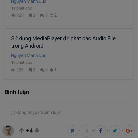
Nguyen Manh Duc
11 phút đọc
2
808
0
0
Sử dụng MediaPlayer để phát các Audio File
trong Android
Nguyen Manh Duc
19 phút đọc
1
926
0
0
Bình luận
Đăng nhập để bình luận
+4
•
•
•
•