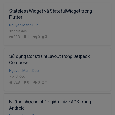
StatelessWidget và StatefulWidget trong
Flutter
Nguyen Manh Duc
12 phút đọc
3
333
1
0
Sử dụng ConstraintLayout trong Jetpack
Compose
Nguyen Manh Duc
7 phút đọc
2
728
0
0
Những phương pháp giảm size APK trong
Android