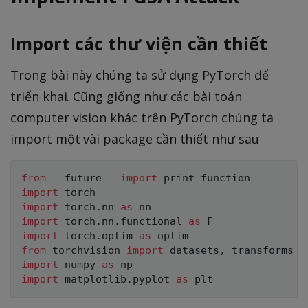
_
t
m
{
h
a
x
Import các thư viện cần thiết
b
t
}
f{
h
J
Trong bài này chúng ta sử dụng PyTorch để
x
b
(
triển khai. Cũng giống như các bài toán
},
f{
\
y
computer vision khác trên PyTorch chúng ta
\
m
)
t
import một vài package cần thiết như sau
a
h
t
e
h
from
 __future__ 
import
t
import
b
a
import
 torch
.
nn 
as
f{
import
 torch
.
nn
.
functional 
as
},
\
import
 torch
.
optim 
as
\
t
from
 torchvision 
import
 datasets
,
m
import
 numpy 
as
h
a
import
 matplotlib
.
pyplot 
as
e
t
t