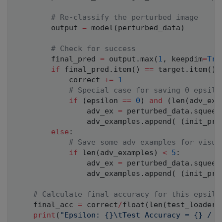
# Re-classify the perturbed image
        output 
=
 model
(
perturbed_data
)
# Check for success
        final_pred 
=
 output
.
max
(
1
,
 keepdim
=
Tru
if
 final_pred
.
item
(
)
==
 target
.
item
(
)
:
            correct 
+=
1
# Special case for saving 0 epsilo
if
(
epsilon 
==
0
)
and
(
len
(
adv_exa
                adv_ex 
=
 perturbed_data
.
squeez
                adv_examples
.
append
(
(
init_pre
else
:
# Save some adv examples for visua
if
len
(
adv_examples
)
<
5
:
                adv_ex 
=
 perturbed_data
.
squeez
                adv_examples
.
append
(
(
init_pre
# Calculate final accuracy for this epsilo
    final_acc 
=
 correct
/
float
(
len
(
test_loader
)
print
(
"Epsilon: {}\tTest Accuracy = {} / {