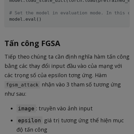
model
.
load_state_dict
(
torch
.
load
(
pretrained_mo
# Set the model in evaluation mode. In this ca
model
.
eval
(
)
Tấn công FGSA
Tiếp theo chúng ta cần định nghĩa hàm tấn công
bằng các thay đổi input đầu vào của mạng với
các trọng số của epsilon tơng ứng. Hàm
nhận vào 3 tham số tương ứng
fgsm_attack
như sau:
: truyền vào ảnh input
image
giá trị tương ứng thể hiện mục
epsilon
độ tấn công