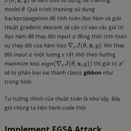
J
θ
y
\
\
model
. Quá trình training sử dụng
θ
m
t
backpropagation để tính toán đạo hàm và giải
a
h
thuật gradient descent sẽ căn cứ vào các giá trị
t
e
x
h
đạo hàm để thay đổi input
đồng thời tính toán
x
t
b
\
x
∇
(
,
,
)
sự thay đổi của hàm loss
. Khi thay
a
J
θ
y
x
f{
n
x
\
đổi input
một lượng
rất nhỏ theo hướng
x
ϵ
\
a
e
si
x
′
x
(
∇
(
,
,
))
maximize loss
thì giá trị
s
i
g
n
J
θ
y
x
t
x
bl
p
g
'
sẽ bị phân loại sai thành classs
gibbon
như
h
a
s
n
e
trong hình
_
il
(
t
{
o
\
a
x
Tư tưởng chính của thuật toán là như vậy. Bây
n
n
},
}
giờ chúng ta tiến hành code thôi
a
\
J
bl
m
(
a
a
Implement FGSA Attack
\