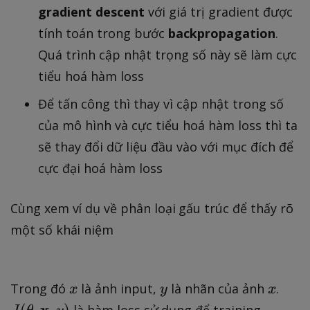
gradient descent
với giá trị gradient được
tính toán trong bước
backpropagation
.
Quá trình cập nhật trọng số này sẽ làm cực
tiểu hoá hàm loss
Để tấn công thì thay vì cập nhật trong số
của mô hình và cực tiểu hoá hàm loss thì ta
sẽ thay đổi dữ liệu đầu vào với mục đích để
cực đại hoá hàm loss
Cùng xem ví dụ về phân loại gấu trúc để thấy rõ
một số khái niệm
x
y
x
J
Trong đó
là ảnh input,
là nhãn của ảnh
.
x
y
x
(
x
(
,
,
)
là hàm loss sử dụng để training