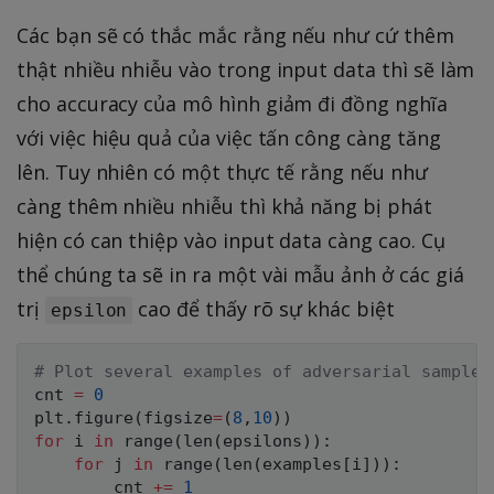
Các bạn sẽ có thắc mắc rằng nếu như cứ thêm
thật nhiều nhiễu vào trong input data thì sẽ làm
cho accuracy của mô hình giảm đi đồng nghĩa
với việc hiệu quả của việc tấn công càng tăng
lên. Tuy nhiên có một thực tế rằng nếu như
càng thêm nhiều nhiễu thì khả năng bị phát
hiện có can thiệp vào input data càng cao. Cụ
thể chúng ta sẽ in ra một vài mẫu ảnh ở các giá
trị
cao để thấy rõ sự khác biệt
epsilon
# Plot several examples of adversarial samples
cnt 
=
0
plt
.
figure
(
figsize
=
(
8
,
10
)
)
for
 i 
in
range
(
len
(
epsilons
)
)
:
for
 j 
in
range
(
len
(
examples
[
i
]
)
)
:
        cnt 
+=
1