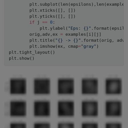
        plt
.
subplot
(
len
(
epsilons
)
,
len
(
examples
        plt
.
xticks
(
[
]
,
[
]
)
        plt
.
yticks
(
[
]
,
[
]
)
if
 j 
==
0
:
            plt
.
ylabel
(
"Eps: {}"
.
format
(
epsilo
        orig
,
adv
,
ex 
=
 examples
[
i
]
[
j
]
        plt
.
title
(
"{} -> {}"
.
format
(
orig
,
 adv
)
        plt
.
imshow
(
ex
,
 cmap
=
"gray"
)
plt
.
tight_layout
(
)
plt
.
show
(
)