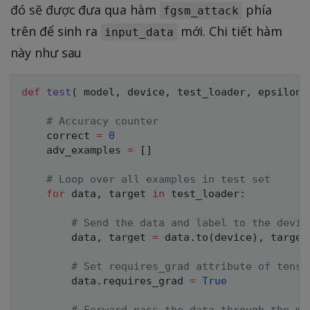
đó sẽ được đưa qua hàm
phía
},
fgsm_attack
y
trên để sinh ra
mới. Chi tiết hàm
input_data
)
này như sau
def
test
(
 model
,
 device
,
 test_loader
,
 epsilon 
# Accuracy counter
    correct 
=
0
    adv_examples 
=
[
]
# Loop over all examples in test set
for
 data
,
 target 
in
 test_loader
:
# Send the data and label to the devic
        data
,
 target 
=
 data
.
to
(
device
)
,
 target
# Set requires_grad attribute of tenso
        data
.
requires_grad 
=
True