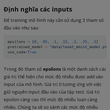
h
a
Định nghĩa các inputs
b
},
f{
\
Để training mô hình này cần sử dụng 3 tham số
x
m
đầu vào như sau:
},
a
y
t
)
epsilons 
=
[
0
,
.05
,
.1
,
.15
,
.2
,
.25
,
.3
]
h
pretrained_model 
=
"data/lenet_mnist_model.pth
b
use_cuda
=
True
f{
x
},
Trong đó tham số
epsilons
là một danh sách các
y
giá trị thể hiện cho mức độ nhiễu được add vào
))
input của mô hình. Giá trị 0 tương ứng với việc
giữ nguyên input đầu vào của tập test. Giá trị
epsilon càng cao thì mức độ nhiễu loạn càng
nhiều. Chúng ta sẽ so sánh các mức độ nhiễu