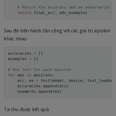
# Return the accuracy and an adversarial e
return
 final_acc
,
Sau đó tiến hành tấn công với các giá trị epsilon
khác nhau
accuracies 
=
[
]
examples 
=
[
]
# Run test for each epsilon
for
 eps 
in
 epsilons
:
    acc
,
 ex 
=
 test
(
model
,
 device
,
 test_loader
,
    accuracies
.
append
(
acc
)
    examples
.
append
(
ex
)
Ta thu được kết quả