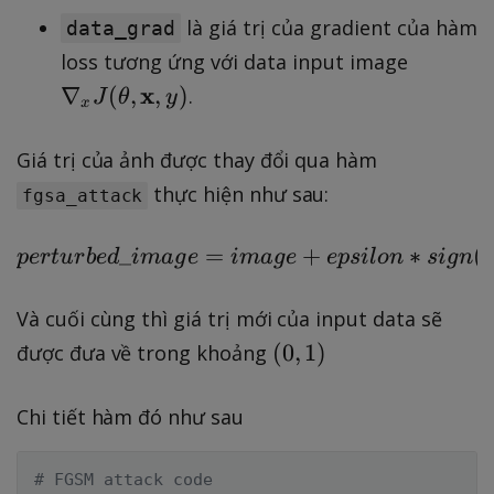
là giá trị của gradient của hàm
data_grad
\
loss tương ứng với data input image
n
x
∇
(
,
,
)
.
J
θ
y
x
a
bl
Giá trị của ảnh được thay đổi qua hàm
a
thực hiện như sau:
fgsa_attack
_
{
_
=
perturbed\_image = ima
+
∗
(
p
er
t
u
r
b
e
d
ima
g
e
ima
g
e
e
p
s
i
l
o
n
x
s
i
g
n
}
J
Và cuối cùng thì giá trị mới của input data sẽ
(
(
(
0
,
1
)
được đưa về trong khoảng
\
0
m
,
Chi tiết hàm đó như sau
a
1
t
)
# FGSM attack code
h