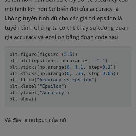
mô hình lớn hơn Sự biến đối của accuracy là
không tuyến tính dù cho các giá trị epsilon là
tuyến tính. Chúng ta có thể thấy sự tương quan
giá accuracy và epsilon bằng đoạn code sau
plt
.
figure
(
figsize
=
(
5
,
5
)
)
plt
.
plot
(
epsilons
,
 accuracies
,
"*-"
)
plt
.
yticks
(
np
.
arange
(
0
,
1.1
,
 step
=
0.1
)
)
plt
.
xticks
(
np
.
arange
(
0
,
.35
,
 step
=
0.05
)
)
plt
.
title
(
"Accuracy vs Epsilon"
)
plt
.
xlabel
(
"Epsilon"
)
plt
.
ylabel
(
"Accuracy"
)
plt
.
show
(
)
Và đây là output của nó