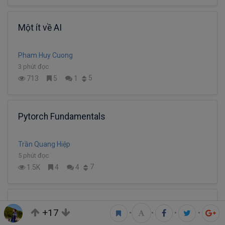
Một ít về AI
Pham Huy Cuong
3 phút đọc
5
713
5
1
Pytorch Fundamentals
Trần Quang Hiệp
5 phút đọc
7
1.5K
4
4
20 vụ tấn công mạng lớn nhất mọi thời đại
+17
•
•
•
•