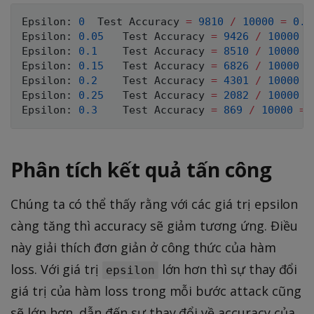
Epsilon
:
0
	Test Accuracy 
=
9810
/
10000
=
0.9
Epsilon
:
0.05
	Test Accuracy 
=
9426
/
10000
=
Epsilon
:
0.1
	Test Accuracy 
=
8510
/
10000
=
Epsilon
:
0.15
	Test Accuracy 
=
6826
/
10000
=
Epsilon
:
0.2
	Test Accuracy 
=
4301
/
10000
=
Epsilon
:
0.25
	Test Accuracy 
=
2082
/
10000
=
Epsilon
:
0.3
	Test Accuracy 
=
869
/
10000
=
Phân tích kết quả tấn công
Chúng ta có thể thấy rằng với các giá trị epsilon
càng tăng thì accuracy sẽ giảm tương ứng. Điều
này giải thích đơn giản ở công thức của hàm
loss. Với giá trị
lớn hơn thì sự thay đổi
epsilon
giá trị của hàm loss trong mỗi bước attack cũng
sẽ lớn hơn, dẫn đến sự thay đổi về accuracy của