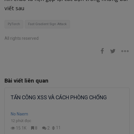
viết sau
PyTorch
Fast Gradient Sign Attack
All rights reserved
Bài viết liên quan
TẤN CÔNG XSS VÀ CÁCH PHÒNG CHỐNG
No Naem
12 phút đọc
11
15.1K
8
2