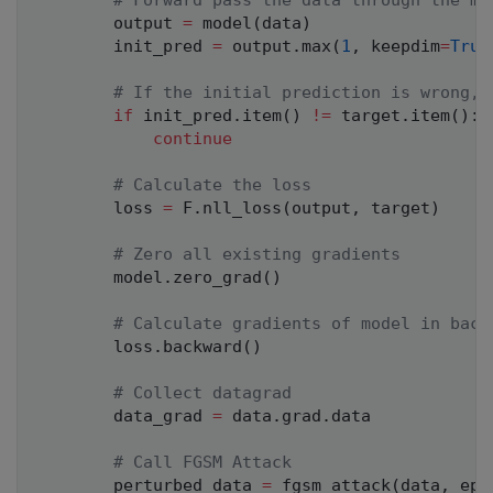
# Forward pass the data through the mo
        output 
=
 model
(
data
)
        init_pred 
=
 output
.
max
(
1
,
 keepdim
=
True
# If the initial prediction is wrong, 
if
 init_pred
.
item
(
)
!=
 target
.
item
(
)
:
continue
# Calculate the loss
        loss 
=
 F
.
nll_loss
(
output
,
 target
)
# Zero all existing gradients
        model
.
zero_grad
(
)
# Calculate gradients of model in back
        loss
.
backward
(
)
# Collect datagrad
        data_grad 
=
 data
.
grad
.
data

# Call FGSM Attack
        perturbed_data 
=
 fgsm_attack
(
data
,
 eps