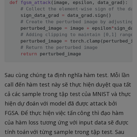
def
fgsm_attack
(
image
,
 epsilon
,
 data_grad
)
:
b
# Collect the element-wise sign of the dat
f{
    sign_data_grad 
=
 data_grad
.
sign
(
)
\
# Create the perturbed image by adjusting 
    perturbed_image 
=
 image 
+
 epsilon
*
sign_dat
t
# Adding clipping to maintain [0,1] range
h
    perturbed_image 
=
 torch
.
clamp
(
perturbed_im
e
# Return the perturbed image
t
return
a
},
Sau cùng chúng ta định nghĩa hàm test. Mỗi lần
\
call đến hàm test này sẽ thực hiện duyệt qua tất
m
cả các sample trong tập test của MNIST và thực
a
t
hiện dự đoán với model đã được attack bởi
h
FGSA. Để thực hiện việc tấn công thì đạo hàm
b
của hàm loss tương ứng với input data sẽ được
f{
tính toán với từng sample trong tập test. Sau
x