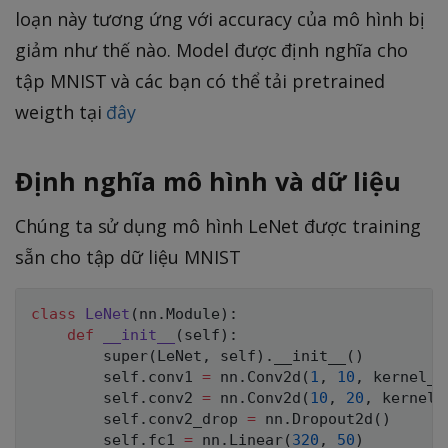
loạn này tương ứng với accuracy của mô hình bị
giảm như thế nào. Model được định nghĩa cho
tập MNIST và các bạn có thể tải pretrained
weigth tại
đây
Định nghĩa mô hình và dữ liệu
Chúng ta sử dụng mô hình LeNet được training
sẵn cho tập dữ liệu MNIST
class
LeNet
(
nn
.
Module
)
:
def
__init__
(
self
)
:
super
(
LeNet
,
 self
)
.
__init__
(
)
        self
.
conv1 
=
 nn
.
Conv2d
(
1
,
10
,
 kernel_s
        self
.
conv2 
=
 nn
.
Conv2d
(
10
,
20
,
 kernel_
        self
.
conv2_drop 
=
 nn
.
Dropout2d
(
)
        self
.
fc1 
=
 nn
.
Linear
(
320
,
50
)