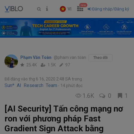
new
VI
Đăng nhập/Đăng ký
Phạm Văn Toàn
@pham.van.toan
Theo dõi
25.4K
1.5K
97
Đã đăng vào thg 6 16, 2020 2:48 SA
trong
Sun* AI Research Team
14 phút đọc
1.6K
0
1
[AI Security] Tấn công mạng nơ
ron với phương pháp Fast
Gradient Sign Attack bằng