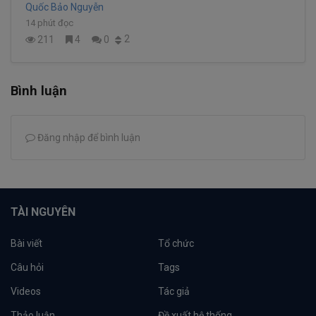
Quốc Bảo Nguyễn
14 phút đọc
2
211
4
0
Bình luận
Đăng nhập để bình luận
TÀI NGUYÊN
Bài viết
Tổ chức
Câu hỏi
Tags
Videos
Tác giả
Thảo luận
Đề xuất hệ thống