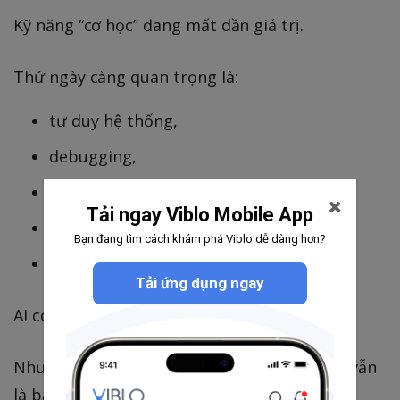
Kỹ năng “cơ học” đang mất dần giá trị.
Thứ ngày càng quan trọng là:
tư duy hệ thống,
debugging,
đọc & phản biện code,
Tải ngay Viblo Mobile App
architectural thinking,
Bạn đang tìm cách khám phá Viblo dễ dàng hơn?
khả năng đặt câu hỏi đúng.
Tải ứng dụng ngay
AI có thể tạo code.
Nhưng người chịu trách nhiệm cho code đó vẫn
là bạn.