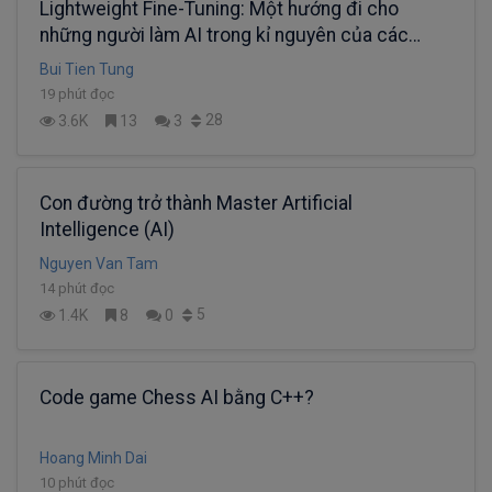
Lightweight Fine-Tuning: Một hướng đi cho
những người làm AI trong kỉ nguyên của các
Super Large Models (Phần 2)
Bui Tien Tung
19 phút đọc
28
3.6K
13
3
Con đường trở thành Master Artificial
Intelligence (AI)
Nguyen Van Tam
14 phút đọc
5
1.4K
8
0
Code game Chess AI bằng C++?
Hoang Minh Dai
10 phút đọc