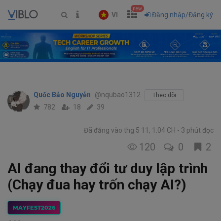
new
VI
Đăng nhập/Đăng ký
Quốc Bảo Nguyễn
@nqubao1312
Theo dõi
782
18
39
Đã đăng vào thg 5 11, 1:04 CH
3 phút đọc
120
0
2
AI đang thay đổi tư duy lập trình
(Chạy đua hay trốn chạy AI?)
MAYFEST2026