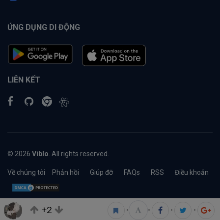
ỨNG DỤNG DI ĐỘNG
LIÊN KẾT
© 2026
Viblo
. All rights reserved.
Về chúng tôi
Phản hồi
Giúp đỡ
FAQs
RSS
Điều khoản
+2
•
•
•
•