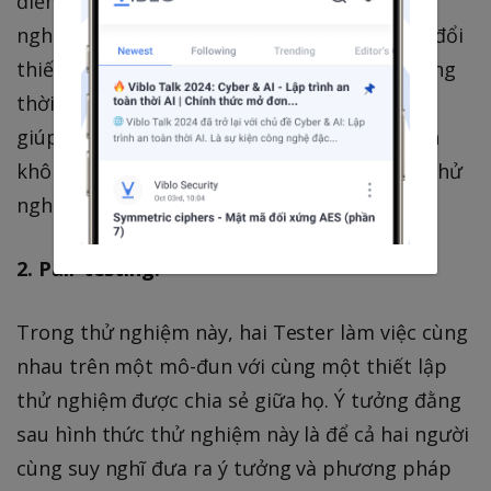
điểm test của Tester, nắm bắt tất cả các thử
nghiệm khác nhau được chạy để có thể thay đổi
thiết kế sớm trong trường hợp cần thiết; đồng
thời Tester sẽ hiểu được thiết kế của modul,
giúp họ tránh được việc thiết kế các kịch bản
không hợp lệ, và phát triển các trường hợp thử
nghiệm tốt hơn.
2. Pair testing:
Trong thử nghiệm này, hai Tester làm việc cùng
nhau trên một mô-đun với cùng một thiết lập
thử nghiệm được chia sẻ giữa họ. Ý tưởng đằng
sau hình thức thử nghiệm này là để cả hai người
cùng suy nghĩ đưa ra ý tưởng và phương pháp