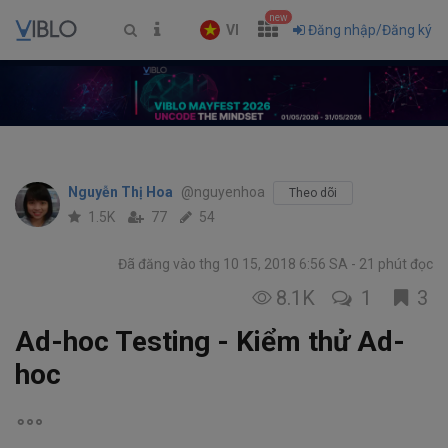
new
VI
Đăng nhập/Đăng ký
Nguyễn Thị Hoa
@nguyenhoa
Theo dõi
1.5K
77
54
Đã đăng vào thg 10 15, 2018 6:56 SA
21 phút đọc
8.1K
1
3
Ad-hoc Testing - Kiểm thử Ad-
hoc