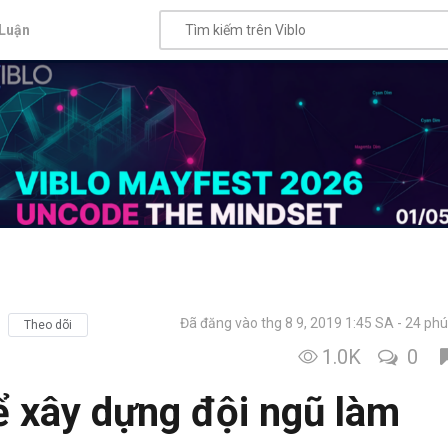
Luận
Đã đăng vào thg 8 9, 2019 1:45 SA
24 phú
Theo dõi
1.0K
0
ể xây dựng đội ngũ làm