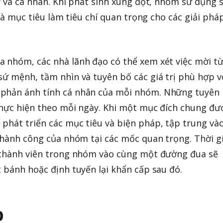
ty và cá nhân. Khi phát sinh xung đột, nhóm sử dụng 
 và mục tiêu làm tiêu chí quan trọng cho các giải phá
a nhóm, các nhà lãnh đạo có thể xem xét việc mời t
sứ mệnh, tầm nhìn và tuyên bố các giá trị phù hợp v
 phản ánh tính cá nhân của mỗi nhóm. Những tuyên
thực hiện theo mỗi ngày. Khi một mục đích chung đư
phát triển các mục tiêu và biện pháp, tập trung và
 thành công của nhóm tại các mốc quan trọng. Thời g
c thành viên trong nhóm vào cùng một đường đua sẽ
t bánh hoặc định tuyến lại khẩn cấp sau đó.
p