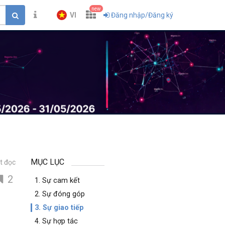
new
VI
Đăng nhập/Đăng ký
MỤC LỤC
t đọc
2
1. Sự cam kết
2. Sự đóng góp
3. Sự giao tiếp
4. Sự hợp tác