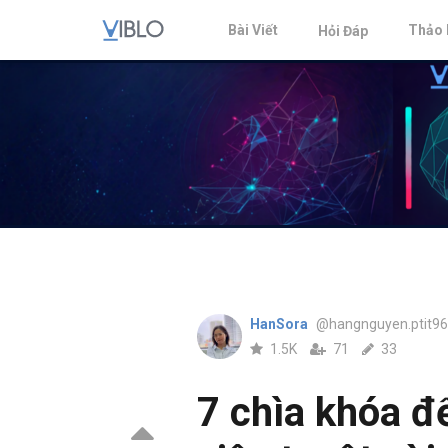
Bài Viết
Thảo 
Hỏi Đáp
HanSora
@hangnguyen.ptit96
1.5K
71
33
7 chìa khóa đ