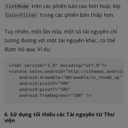
trên các phiên bản cao hơn hoặc lớp
tintMode
trong các phiên bản thấp hơn.
ColorFilter
Tuy nhiên, một lần nữa, một số tài nguyên chỉ
tương đương với một tài nguyên khác, có thể
được bỏ qua. Ví dụ:
<?xml version="1.0" encoding="utf-8"?>

<rotate xmlns:android="http://schemas.android.c
    android:drawable="@drawable/ic_thumb_up"

    android:pivotX="50%"

    android:pivotY="50%"

6. Sử dụng tối thiểu các Tài nguyên từ Thư
viện