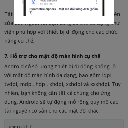
Tất nhiên, để điều này xảy ra, bạn cần có quyền
sửa đổi. Ngoài ra, bạn cũng có thể sử dụng thư
viện phù hợp với thiết bị di động cho các chức
năng cụ thể.
7. Hỗ trợ cho mật độ màn hình cụ thể
Android có số lượng thiết bị di động khổng lồ
với mật độ màn hình đa dạng, bao gồm ldpi,
tvdpi, mdpi, hdpi, xhdpi, xxhdpi và xxxhdpi. Tuy
nhiên, bạn không cần tất cả chúng cho ứng
dụng. Android sẽ tự động mở rộng quy mô các
tài nguyên có sẵn cho các mật độ khác.
android {
