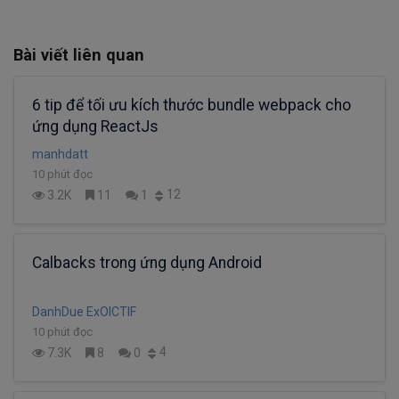
Bài viết liên quan
6 tip để tối ưu kích thước bundle webpack cho
ứng dụng ReactJs
manhdatt
10 phút đọc
12
3.2K
11
1
Calbacks trong ứng dụng Android
DanhDue ExOICTIF
10 phút đọc
4
7.3K
8
0