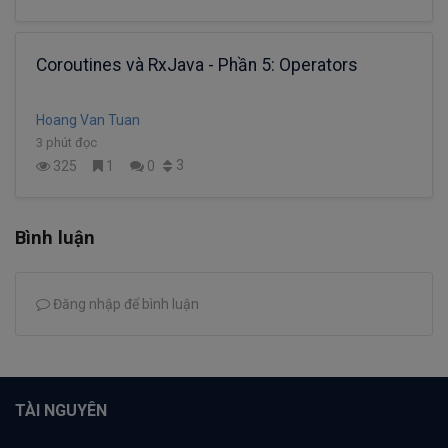
Coroutines và RxJava - Phần 5: Operators
Hoang Van Tuan
3 phút đọc
3
325
1
0
Bình luận
Đăng nhập để bình luận
TÀI NGUYÊN