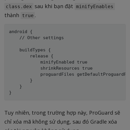
sau khi bạn đặt
class.dex
minifyEnables
thành
.
true
android {

    // Other settings

    buildTypes {

        release {

            minifyEnabled true

            shrinkResources true

            proguardFiles getDefaultProguardFi
        }

    }

Tuy nhiên, trong trường hợp này, ProGuard sẽ
chỉ xóa mã không sử dụng, sau đó Gradle xóa