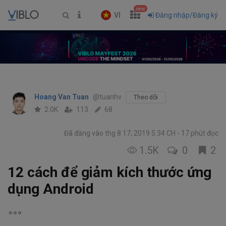
new
VI
Đăng nhập/Đăng ký
Hoang Van Tuan
@tuanhv
Theo dõi
2.0K
113
68
Đã đăng vào thg 8 17, 2019 5:34 CH
17 phút đọc
1.5K
0
2
12 cách để giảm kích thước ứng
dụng Android