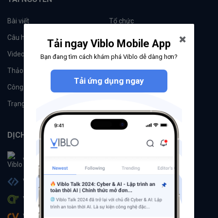
Bài viết
Tổ chức
Câu hỏi
Tags
Tải ngay Viblo Mobile App
Videos
Tác giả
Bạn đang tìm cách khám phá Viblo dễ dàng hơn?
Thảo luận
Đề xuất hệ thống
Tải ứng dụng ngay
Công cụ
Machine Learning
Trạng thái hệ thống
DỊCH VỤ
Viblo
Viblo Code
Viblo CTF
Viblo CV