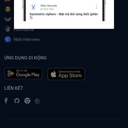
Viblo Learning
Viblo Partner
Viblo Battle
Viblo Interview
ỨNG DỤNG DI ĐỘNG
LIÊN KẾT