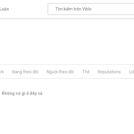
Luận
rk
Đang theo dõi
Người theo dõi
Thẻ
Reputations
Li
Không có gì ở đây cả