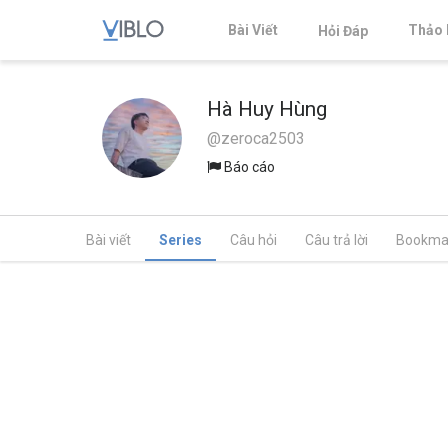
Bài Viết
Thảo 
Hỏi Đáp
Hà Huy Hùng
@zeroca2503
Báo cáo
Bài viết
Series
Câu hỏi
Câu trả lời
Bookma