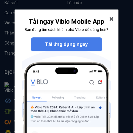
Bài viết
Tổ chức
Câu hỏi
Tags
Tải ngay Viblo Mobile App
Videos
Tác giả
Bạn đang tìm cách khám phá Viblo dễ dàng hơn?
Thảo luận
Đề xuất hệ thống
Công cụ
Machine Learning
Tải ứng dụng ngay
Trạng thái hệ thống
DỊCH VỤ
Viblo
Viblo Code
Viblo CTF
Viblo CV
Viblo Learning