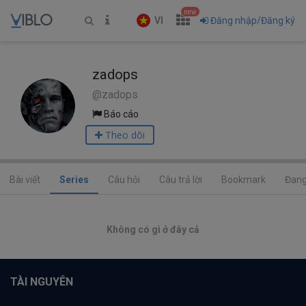
new
VI
Đăng nhập/Đăng ký
zadops
@zadops
Báo cáo
Theo dõi
Bài viết
Series
Câu hỏi
Câu trả lời
Bookmark
Đang
Không có gì ở đây cả
TÀI NGUYÊN