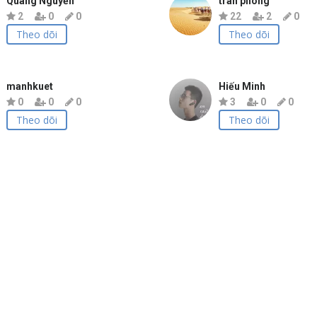
Quang Nguyễn
tran phong
2
0
0
22
2
0
Theo dõi
Theo dõi
manhkuet
Hiếu Minh
0
0
0
3
0
0
Theo dõi
Theo dõi