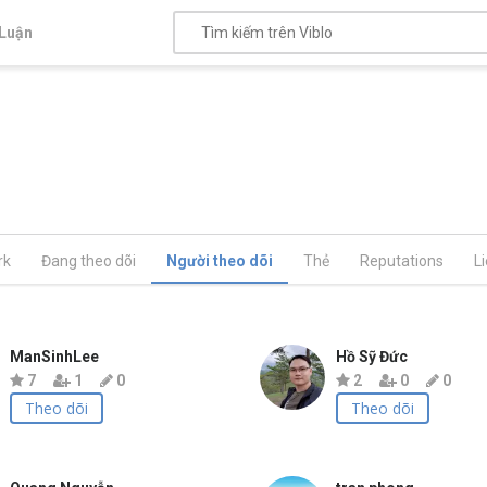
Luận
rk
Đang theo dõi
Người theo dõi
Thẻ
Reputations
L
ManSinhLee
Hồ Sỹ Đức
7
1
0
2
0
0
Theo dõi
Theo dõi