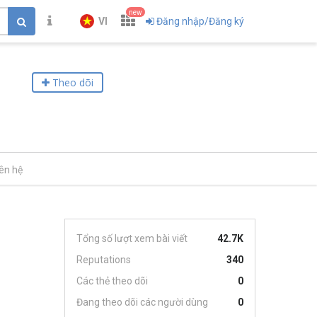
new
VI
Đăng nhập/Đăng ký
Theo dõi
iên hệ
Tổng số lượt xem bài viết
42.7K
Reputations
340
Các thẻ theo dõi
0
Đang theo dõi các người dùng
0