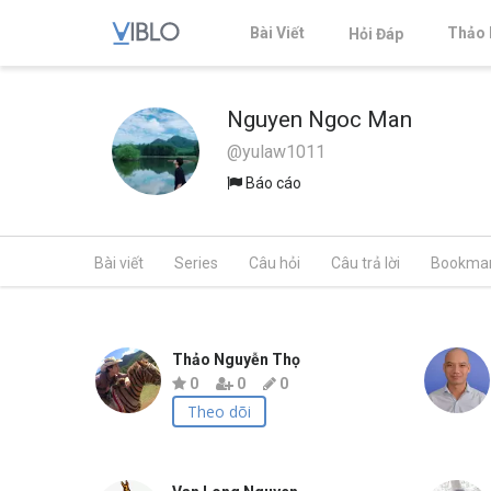
Bài Viết
Thảo 
Hỏi Đáp
Nguyen Ngoc Man
@yulaw1011
Báo cáo
Bài viết
Series
Câu hỏi
Câu trả lời
Bookma
Thảo Nguyễn Thọ
0
0
0
Theo dõi