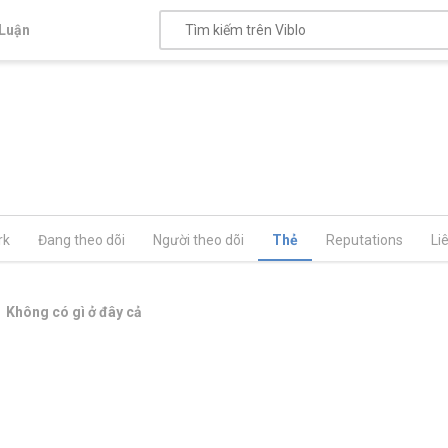
Luận
rk
Đang theo dõi
Người theo dõi
Thẻ
Reputations
Li
Không có gì ở đây cả