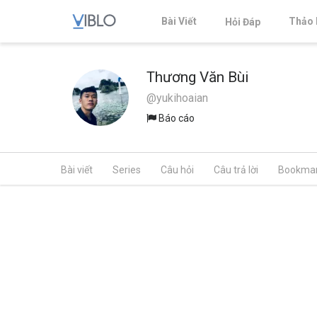
Bài Viết
Thảo 
Hỏi Đáp
Thương Văn Bùi
@yukihoaian
Báo cáo
Bài viết
Series
Câu hỏi
Câu trả lời
Bookma