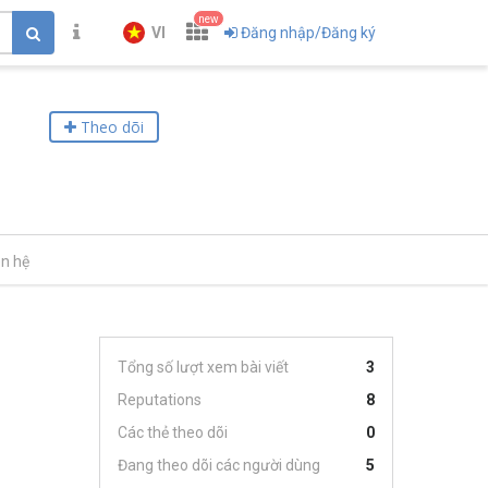
new
VI
Đăng nhập/Đăng ký
Theo dõi
ên hệ
Tổng số lượt xem bài viết
3
Reputations
8
Các thẻ theo dõi
0
Đang theo dõi các người dùng
5