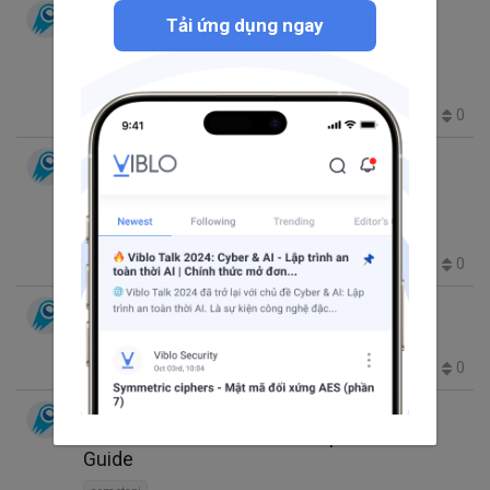
CometAPI
thg 3 24, 2025 9:13 SA
7 phút đọc
Tải ứng dụng ngay
How to Prompt Suno: A Comprehensive
Guide
cometapi
340
0
0
0
CometAPI
thg 3 21, 2025 8:27 SA
4 phút đọc
How to use DALL·E 3 to Create AI images
with ChatGPT
cometapi
78
0
0
0
CometAPI
thg 3 21, 2025 8:25 SA
4 phút đọc
Can ChatGPT Create Images?
cometapi
69
0
0
0
CometAPI
thg 3 20, 2025 10:08 SA
5 phút đọc
How to Use Qwen 2.5: A Comprehensive
Guide