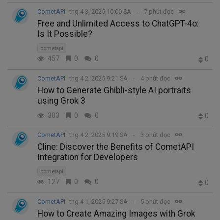
CometAPI
thg 4 3, 2025 10:00 SA
7 phút đọc
Free and Unlimited Access to ChatGPT-4o:
Is It Possible?
cometapi
457
0
0
0
CometAPI
thg 4 2, 2025 9:21 SA
4 phút đọc
How to Generate Ghibli-style AI portraits
using Grok 3
303
0
0
0
CometAPI
thg 4 2, 2025 9:19 SA
3 phút đọc
Cline: Discover the Benefits of CometAPI
Integration for Developers
cometapi
127
0
0
0
CometAPI
thg 4 1, 2025 9:27 SA
5 phút đọc
How to Create Amazing Images with Grok