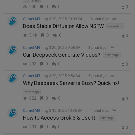
cometapi
200
0
0
0
CometAPI
thg 3 20, 2025 10:06 SA
6 phút đọc
Does Stable Diffusion Allow NSFW
cometapi
5.4K
0
0
0
CometAPI
thg 3 20, 2025 9:58 SA
3 phút đọc
Can Deepseek Generate Videos?
cometapi
203
0
0
0
CometAPI
thg 3 20, 2025 9:54 SA
5 phút đọc
Why Deepseek Server is Busy? Quick fix!
cometapi
622
0
0
0
CometAPI
thg 3 19, 2025 10:36 SA
4 phút đọc
How to Access Grok 3 & Use It
cometapi
231
0
0
0