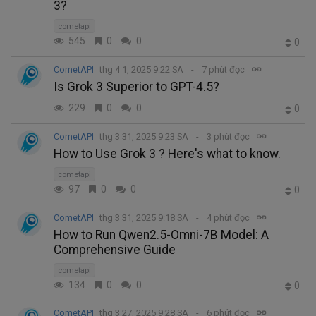
3?
cometapi
545
0
0
0
CometAPI
thg 4 1, 2025 9:22 SA
7 phút đọc
Is Grok 3 Superior to GPT-4.5?
229
0
0
0
CometAPI
thg 3 31, 2025 9:23 SA
3 phút đọc
How to Use Grok 3 ? Here's what to know.
cometapi
97
0
0
0
CometAPI
thg 3 31, 2025 9:18 SA
4 phút đọc
How to Run Qwen2.5-Omni-7B Model: A
Comprehensive Guide
cometapi
134
0
0
0
CometAPI
thg 3 27, 2025 9:28 SA
6 phút đọc