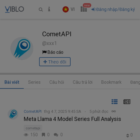
new
VI
Đăng nhập/Đăng ký
CometAPI
@xxx1
Báo cáo
Theo dõi
Bài viết
Series
Câu hỏi
Câu trả lời
Bookmark
Đang
CometAPI
thg 4 7, 2025 9:45 SA
5 phút đọc
Meta Llama 4 Model Series Full Analysis
cometapi
150
0
0
0