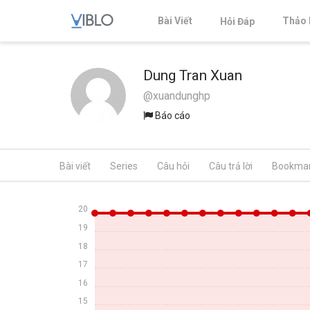
Bài Viết
Thảo 
Hỏi Đáp
Dung Tran Xuan
@xuandunghp
Báo cáo
Bài viết
Series
Câu hỏi
Câu trả lời
Bookma
20
19
18
17
16
15