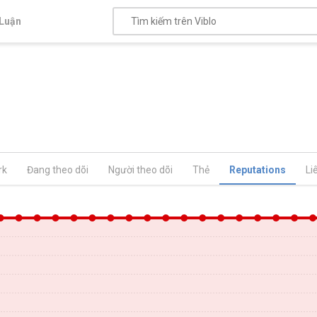
Luận
rk
Đang theo dõi
Người theo dõi
Thẻ
Reputations
Li