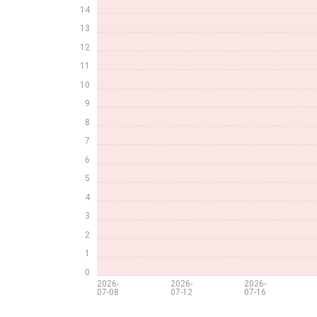
14
13
12
11
10
9
8
7
6
5
4
3
2
1
0
2026-
2026-
2026-
07-08
07-12
07-16