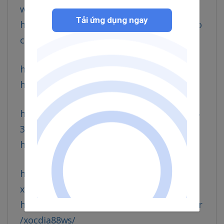
ws
Tải ứng dụng ngay
https://www.goldposter.com/members/xo
cdia88ws/profile/
https://www.8a.nu/user/xocdia88-ws
https://skiomusic.com/xocdia88ws
https://www.developpez.net/forums/u185
3343/xocdia88ws/
https://haveagood.holiday/users/433102
https://batocomic.com/u/2827317-
xocdia88ws
https://www.annuncigratuititalia.it/author
/xocdia88ws/