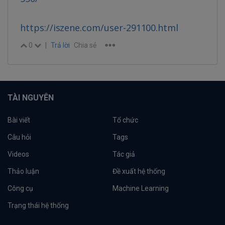
https://iszene.com/user-291100.html
0
|
Trả lời
Chia sẻ
TÀI NGUYÊN
Bài viết
Tổ chức
Câu hỏi
Tags
Videos
Tác giả
Thảo luận
Đề xuất hệ thống
Công cụ
Machine Learning
Trạng thái hệ thống