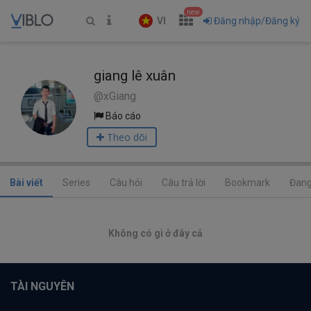
new
VI
Đăng nhập/Đăng ký
giang lê xuân
@xGiang
Báo cáo
Theo dõi
Bài viết
Series
Câu hỏi
Câu trả lời
Bookmark
Đang
Không có gì ở đây cả
TÀI NGUYÊN