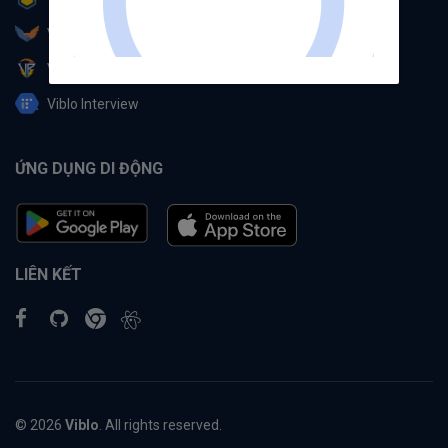
Viblo Partner
Viblo Battle
Viblo Interview
ỨNG DỤNG DI ĐỘNG
LIÊN KẾT
© 2026
Viblo
. All rights reserved.