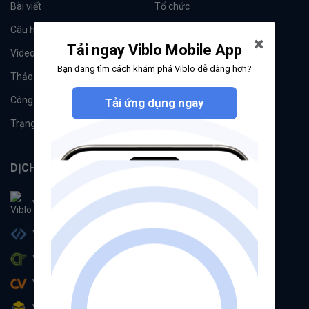
Bài viết
Tổ chức
Câu hỏi
Tags
Tải ngay Viblo Mobile App
Videos
Tác giả
Bạn đang tìm cách khám phá Viblo dễ dàng hơn?
Thảo luận
Đề xuất hệ thống
Công cụ
Machine Learning
Tải ứng dụng ngay
Trạng thái hệ thống
DỊCH VỤ
Viblo
Viblo Code
Viblo CTF
Viblo CV
Viblo Learning