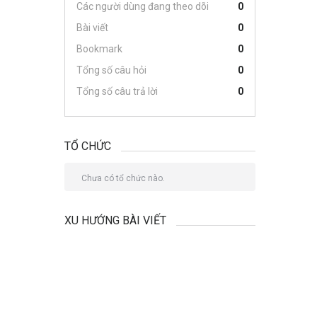
Các người dùng đang theo dõi
0
Bài viết
0
Bookmark
0
Tổng số câu hỏi
0
Tổng số câu trả lời
0
TỔ CHỨC
Chưa có tổ chức nào.
XU HƯỚNG BÀI VIẾT