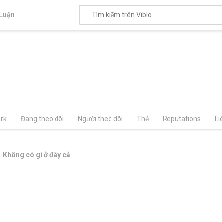
Luận
rk
Đang theo dõi
Người theo dõi
Thẻ
Reputations
Li
Không có gì ở đây cả