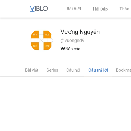
Bài Viết
Thảo 
Hỏi Đáp
Vương Nguyễn
@vuongnd9
Báo cáo
Bài viết
Series
Câu hỏi
Câu trả lời
Bookma