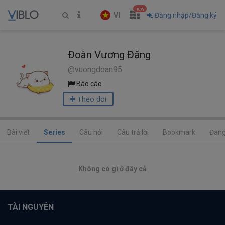
new
VI
Đăng nhập/Đăng ký
Đoàn Vương Đăng
@vuongdoan95
Báo cáo
Theo dõi
Bài viết
Series
Câu hỏi
Câu trả lời
Bookmark
Đang
Không có gì ở đây cả
TÀI NGUYÊN