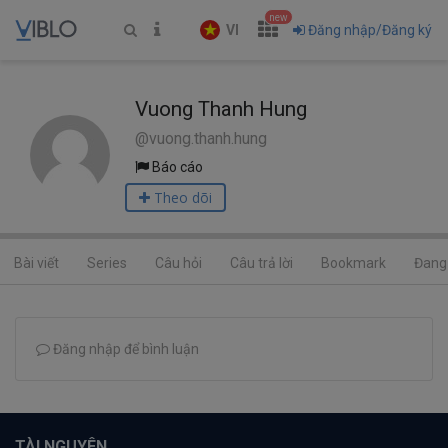
new
VI
Đăng nhập/Đăng ký
Vuong Thanh Hung
@vuong.thanh.hung
Báo cáo
Theo dõi
Bài viết
Series
Câu hỏi
Câu trả lời
Bookmark
Đang 
Đăng nhập để bình luận
TÀI NGUYÊN