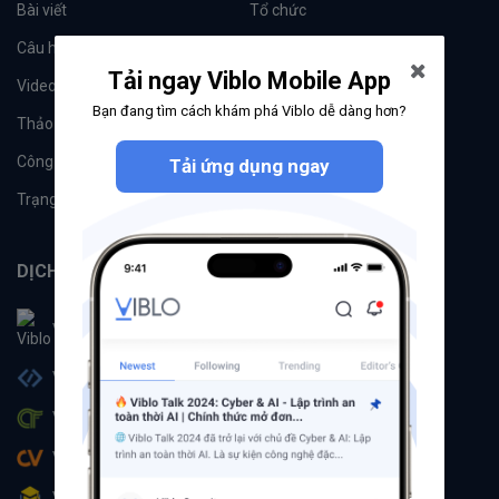
Bài viết
Tổ chức
Câu hỏi
Tags
Tải ngay Viblo Mobile App
Videos
Tác giả
Bạn đang tìm cách khám phá Viblo dễ dàng hơn?
Thảo luận
Đề xuất hệ thống
Công cụ
Machine Learning
Tải ứng dụng ngay
Trạng thái hệ thống
DỊCH VỤ
Viblo
Viblo Code
Viblo CTF
Viblo CV
Viblo Learning