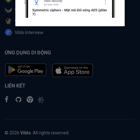
Viblo Partner
Viblo Battle
Viblo Interview
ỨNG DỤNG DI ĐỘNG
LIÊN KẾT
© 2026
Viblo
. All rights reserved.