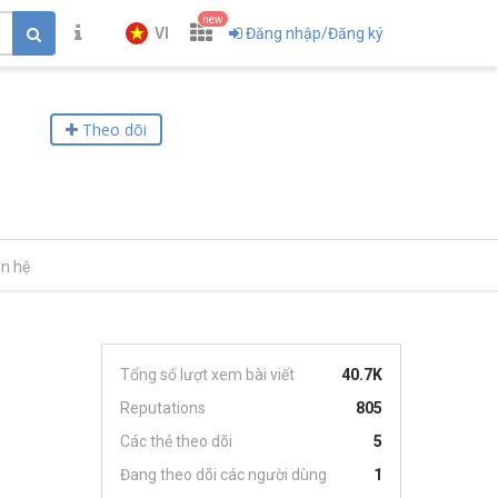
new
VI
Đăng nhập/Đăng ký
Theo dõi
ên hệ
Tổng số lượt xem bài viết
40.7K
Reputations
805
Các thẻ theo dõi
5
Đang theo dõi các người dùng
1