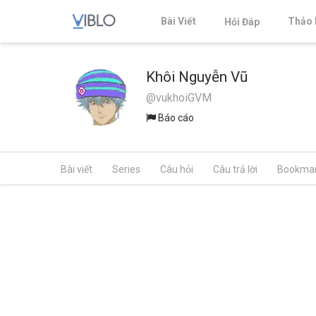
Bài Viết
Thảo 
Hỏi Đáp
Khôi Nguyễn Vũ
@vukhoiGVM
Báo cáo
Bài viết
Series
Câu hỏi
Câu trả lời
Bookma