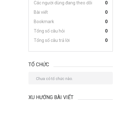
Các người dùng đang theo dõi
0
Bài viết
0
Bookmark
0
Tổng số câu hỏi
0
Tổng số câu trả lời
0
TỔ CHỨC
Chưa có tổ chức nào.
XU HƯỚNG BÀI VIẾT