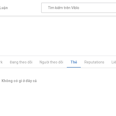
Luận
rk
Đang theo dõi
Người theo dõi
Thẻ
Reputations
Li
Không có gì ở đây cả