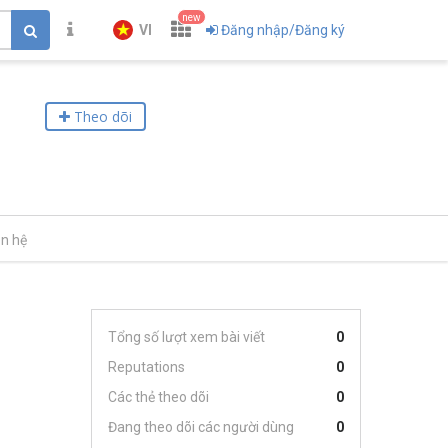
new
VI
Đăng nhập/Đăng ký
Theo dõi
ên hệ
Tổng số lượt xem bài viết
0
Reputations
0
Các thẻ theo dõi
0
Đang theo dõi các người dùng
0