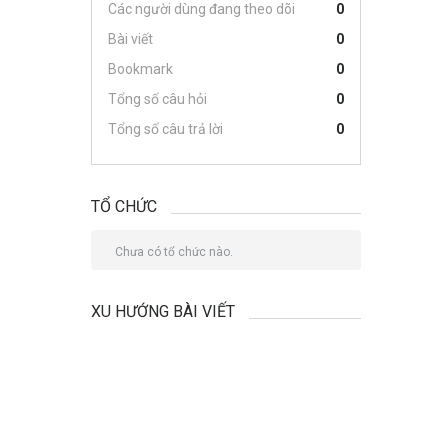
Các người dùng đang theo dõi
0
Bài viết
0
Bookmark
0
Tổng số câu hỏi
0
Tổng số câu trả lời
0
TỔ CHỨC
Chưa có tổ chức nào.
XU HƯỚNG BÀI VIẾT