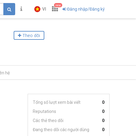
new
VI
Đăng nhập/Đăng ký
Theo dõi
iên hệ
Tổng số lượt xem bài viết
0
Reputations
0
Các thẻ theo dõi
0
Đang theo dõi các người dùng
0