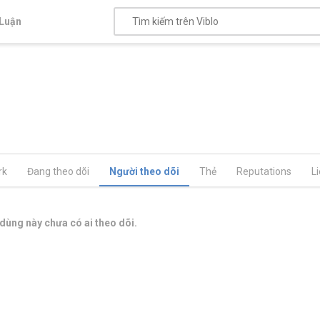
Luận
rk
Đang theo dõi
Người theo dõi
Thẻ
Reputations
L
dùng này chưa có ai theo dõi.