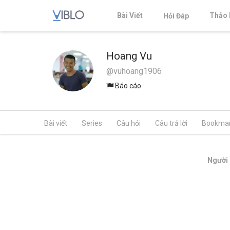
Bài Viết
Thảo 
Hỏi Đáp
Hoang Vu
@vuhoang1906
Báo cáo
Bài viết
Series
Câu hỏi
Câu trả lời
Bookma
Người 