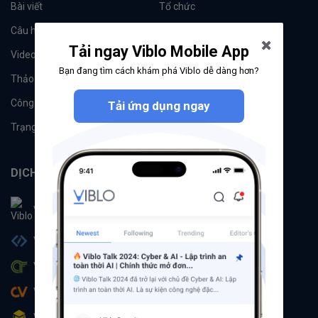
Bài viết
Tổ chức
Câu hỏi
Tags
Tải ngay Viblo Mobile App
Videos
Tác giả
Bạn đang tìm cách khám phá Viblo dễ dàng hơn?
Thảo luận
Đề xuất hệ thống
Công cụ
Machine Learning
Tải ứng dụng ngay
Trạng thái hệ thống
DỊCH VỤ
Viblo
Viblo Code
Viblo CTF
Viblo CV
Viblo Learning