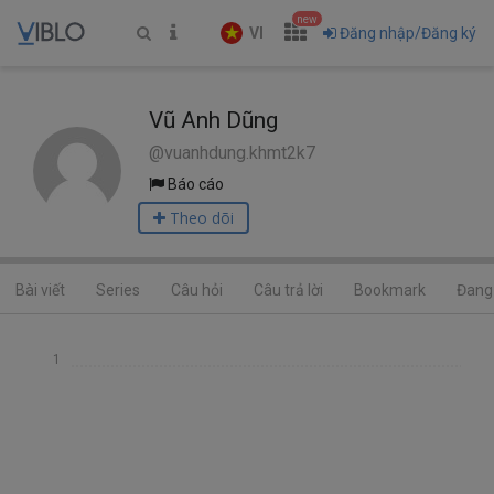
new
VI
Đăng nhập/Đăng ký
Vũ Anh Dũng
@vuanhdung.khmt2k7
Báo cáo
Theo dõi
Bài viết
Series
Câu hỏi
Câu trả lời
Bookmark
Đang 
1