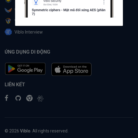
Viblo Partner
Viblo Battle
Viblo Interview
ỨNG DỤNG DI ĐỘNG
LIÊN KẾT
© 2026
Viblo
. All rights reserved.