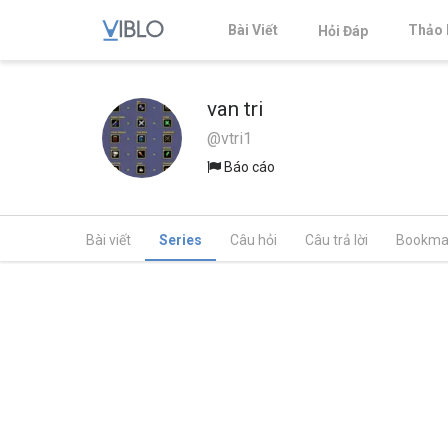
Bài Viết
Thảo 
Hỏi Đáp
van tri
@vtri1
Báo cáo
Bài viết
Series
Câu hỏi
Câu trả lời
Bookma