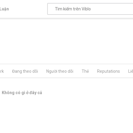
Luận
rk
Đang theo dõi
Người theo dõi
Thẻ
Reputations
Li
Không có gì ở đây cả