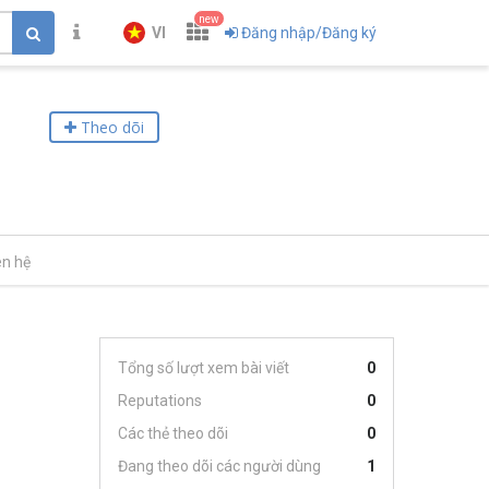
new
VI
Đăng nhập/Đăng ký
Theo dõi
ên hệ
Tổng số lượt xem bài viết
0
Reputations
0
Các thẻ theo dõi
0
Đang theo dõi các người dùng
1